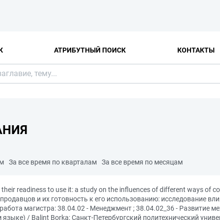
К
АТРИБУТНЫЙ ПОИСК
КОНТАКТЫ
АНИЯ
ам
За все время по кварталам
За все время по месяцам
 their readiness to use it: a study on the influences of different ways of
 продавцов и их готовность к его использованию: исследование в
абота магистра: 38.04.02 - Менеджмент ; 38.04.02_36 - Развитие 
зыке) / Balint Borka; Санкт-Петербургский политехнический униве