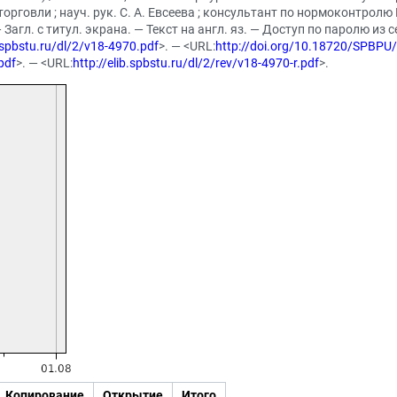
говли ; науч. рук. С. А. Евсеева ; консультант по нормоконтролю 
— Загл. с титул. экрана. — Текст на англ. яз. — Доступ по паролю из 
b.spbstu.ru/dl/2/v18-4970.pdf
>. — <URL:
http://doi.org/10.18720/SPBPU
pdf
>. — <URL:
http://elib.spbstu.ru/dl/2/rev/v18-4970-r.pdf
>.
Копирование
Открытие
Итого