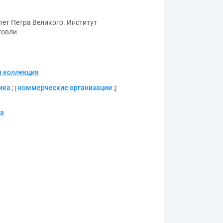
тет Петра Великого. Институт
говли
 коллекция
ика
;
коммерческие организации
;
ра