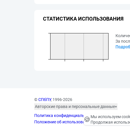
СТАТИСТИКА ИСПОЛЬЗОВАНИЯ
Количе
За посл
Подроб
©
СПбПУ
, 1996-2026
Авторские права и персональные данные
Фотографии размещены с согласия
Политика конфиденциальности
изображённых лиц в соответствии
Мы используем cook
🍪
с требованиями законодательства
Положение об использовании «cookie» файлов
Продолжая использо
о персональных данных. Согласно