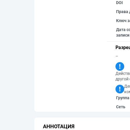
DOI
Права 
Ключ з
Дата с
записи
Разре
–
Действи
другой 
Де
ко
Группа
Сеть
АННОТАЦИЯ