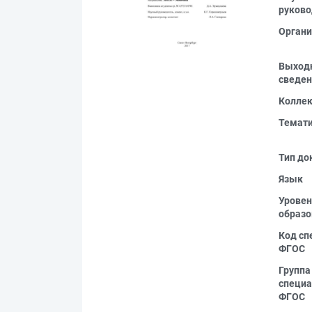
руково
Органи
Выход
сведен
Колле
Темат
Тип до
Язык
Уровен
образо
Код сп
ФГОС
Группа
специа
ФГОС