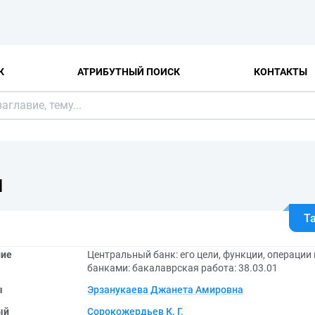
К
АТРИБУТНЫЙ ПОИСК
КОНТАКТЫ
Я
Т
ние
Центральный банк: его цели, функции, операци
банками: бакалаврская работа: 38.03.01
ы
Эрзанукаева Джанета Амировна
ый
Сорокожердьев К. Г.