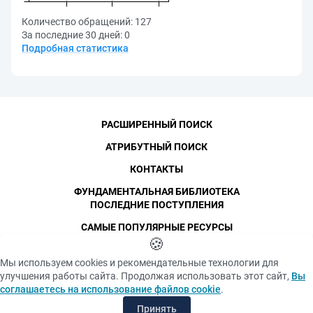
Количество обращений:
127
За последние 30 дней:
0
Подробная статистика
РАСШИРЕННЫЙ ПОИСК
АТРИБУТНЫЙ ПОИСК
КОНТАКТЫ
ФУНДАМЕНТАЛЬНАЯ БИБЛИОТЕКА
ПОСЛЕДНИЕ ПОСТУПЛЕНИЯ
САМЫЕ ПОПУЛЯРНЫЕ РЕСУРСЫ
©
СПбПУ
🍪
, 1996-2026
Авторские права и персональные данные
Мы используем cookies и рекомендательные технологии для
Фотографии размещены с согласия
улучшения работы сайта. Продолжая использовать этот сайт,
Вы
Политика конфиденциальности
изображённых лиц в соответствии
соглашаетесь на использование файлов cookie
.
с требованиями законодательства
Положение об использовании «cookie» файлов
о персональных данных. Согласно
Принять