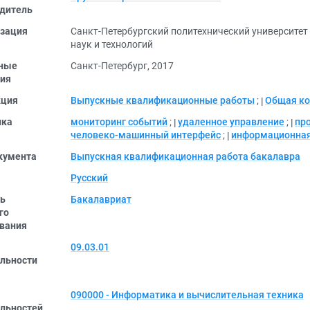
дитель
зация
Санкт-Петербургский политехнический университет
наук и технологий
ные
Санкт-Петербург, 2017
ия
кция
Выпускные квалификационные работы
;
Общая ко
ика
мониторинг событий
;
удаленное управление
;
пр
человеко-машинный интерфейс
;
информационная
кумента
Выпускная квалификационная работа бакалавра
Русский
ь
Бакалавриат
го
вания
09.03.01
льности
090000 - Информатика и вычислительная техника
льностей