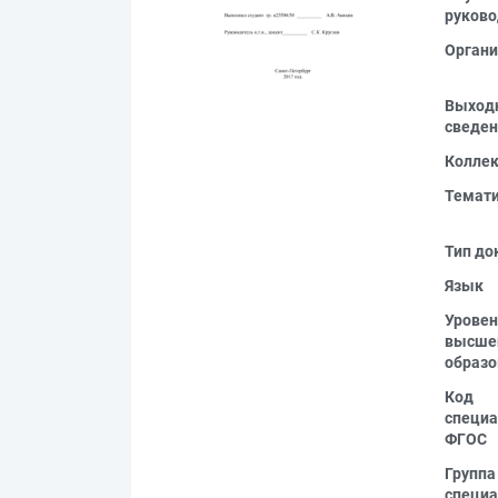
руково
Органи
Выход
сведен
Колле
Темат
Тип до
Язык
Уровен
высше
образо
Код
специа
ФГОС
Группа
специа