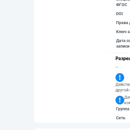
ФГОС
DOI
Права 
Ключ з
Дата с
записи
Разре
–
Действи
другой 
Де
ко
Группа
Сеть