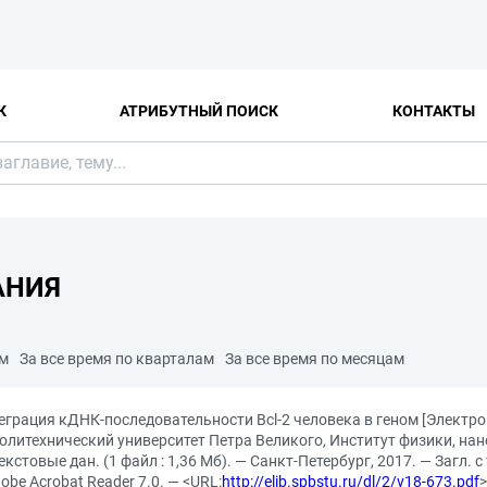
К
АТРИБУТНЫЙ ПОИСК
КОНТАКТЫ
АНИЯ
ам
За все время по кварталам
За все время по месяцам
теграция кДНК-последовательности Bcl-2 человека в геном [Электро
политехнический университет Петра Великого, Институт физики, нан
текстовые дан. (1 файл : 1,36 Мб). — Санкт-Петербург, 2017. — Загл. 
obe Acrobat Reader 7.0. — <URL:
http://elib.spbstu.ru/dl/2/v18-673.pdf
>