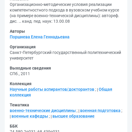
Организационно-методические условия реализации
компетентностного подхода в вузовском учебном курсе
(на примере военно-технической дисциплины): автореф.
дис. … канд. пед. наук: 13.00.08
Авторы
Поршнева Елена Геннадьевна
Организация
Санкт-Петербургский государственный политехнический
университет
Выходные сведения
СПб., 2011
Коллекция
Научные работы аспирантов/докторантов
;
Общая
коллекция
Тематика
военно-технические дисциплины
;
военная подготовка
;
военные кафедры
;
высшее образование
ББК
74.580.2я031
;
68.439я031