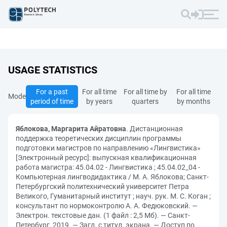
USAGE STATISTICS
For a past
For all time
For all time by
For all time
Mode
period of time
by years
quarters
by months
Яблокова, Маргарита Айратовна
. Дистанционная
поддержка теоретических дисциплин программы
подготовки магистров по направлению «Лингвистика»
[Электронный ресурс]: выпускная квалификационная
работа магистра: 45.04.02 - Лингвистика ; 45.04.02_04 -
Компьютерная лингводидактика / М. А. Яблокова; Санкт-
Петербургский политехнический университет Петра
Великого, Гуманитарный институт ; науч. рук. М. С. Коган ;
консультант по нормоконтролю А. А. Федюковский. —
Электрон. текстовые дан. (1 файл : 2,5 Мб). — Санкт-
Петербург, 2019. — Загл. с титул. экрана. — Доступ по