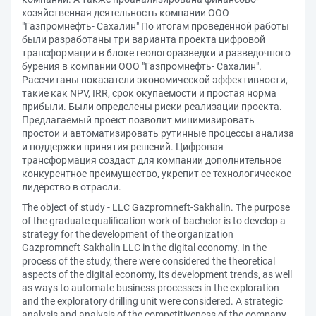
хозяйственная деятельность компании ООО
"Газпромнефть- Сахалин" По итогам проведенной работы
были разработаны три варианта проекта цифровой
трансформации в блоке геологоразведки и разведочного
бурения в компании ООО "Газпромнефть- Сахалин".
Рассчитаны показатели экономической эффективности,
такие как NPV, IRR, срок окупаемости и простая норма
прибыли. Были определены риски реализации проекта.
Предлагаемый проект позволит минимизировать
простои и автоматизировать рутинные процессы анализа
и поддержки принятия решений. Цифровая
трансформация создаст для компании дополнительное
конкурентное преимущество, укрепит ее технологическое
лидерство в отрасли.
The object of study - LLC Gazpromneft-Sakhalin. The purpose
of the graduate qualification work of bachelor is to develop a
strategy for the development of the organization
Gazpromneft-Sakhalin LLC in the digital economy. In the
process of the study, there were considered the theoretical
aspects of the digital economy, its development trends, as well
as ways to automate business processes in the exploration
and the exploratory drilling unit were considered. A strategic
analysis and analysis of the competitiveness of the company