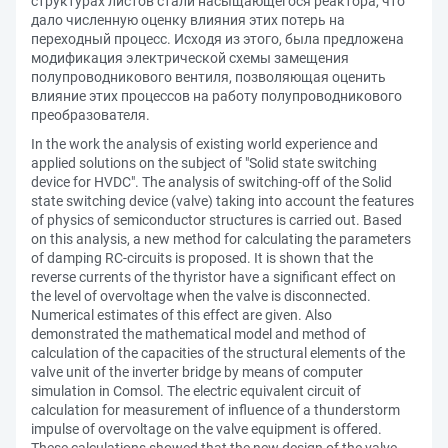
структурах листов стали насыщающегося реактора, что
дало численную оценку влияния этих потерь на
переходный процесс. Исходя из этого, была предложена
модификация электрической схемы замещения
полупроводникового вентиля, позволяющая оценить
влияние этих процессов на работу полупроводникового
преобразователя.
In the work the analysis of existing world experience and
applied solutions on the subject of "Solid state switching
device for HVDC". The analysis of switching-off of the Solid
state switching device (valve) taking into account the features
of physics of semiconductor structures is carried out. Based
on this analysis, a new method for calculating the parameters
of damping RC-circuits is proposed. It is shown that the
reverse currents of the thyristor have a significant effect on
the level of overvoltage when the valve is disconnected.
Numerical estimates of this effect are given. Also
demonstrated the mathematical model and method of
calculation of the capacities of the structural elements of the
valve unit of the inverter bridge by means of computer
simulation in Comsol. The electric equivalent circuit of
calculation for measurement of influence of a thunderstorm
impulse of overvoltage on the valve equipment is offered.