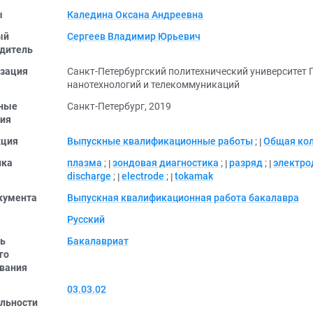
ы
Каледина Оксана Андреевна
ый
Сергеев Владимир Юрьевич
дитель
зация
Санкт-Петербургский политехнический университет П
нанотехнологий и телекоммуникаций
ные
Санкт-Петербург, 2019
ия
кция
Выпускные квалификационные работы
;
Общая ко
ика
плазма
;
зондовая диагностика
;
разряд
;
электро
discharge
;
electrode
;
tokamak
кумента
Выпускная квалификационная работа бакалавра
Русский
ь
Бакалавриат
го
вания
03.03.02
льности