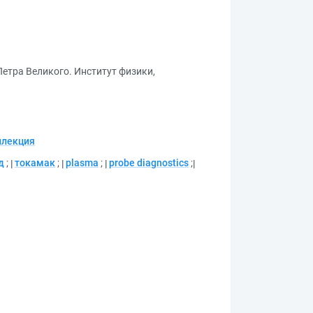
етра Великого. Институт физики,
ллекция
д
;
токамак
;
plasma
;
probe diagnostics
;