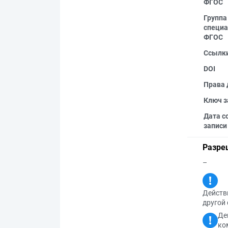
ФГОС
Группа
специа
ФГОС
Ссылк
DOI
Права 
Ключ з
Дата с
записи
Разре
–
Действи
другой 
Де
ко