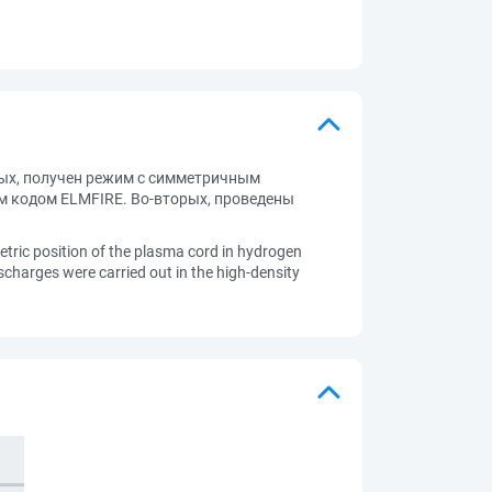
вых, получен режим с симметричным
м кодом ELMFIRE. Во-вторых, проведены
metric position of the plasma cord in hydrogen
charges were carried out in the high-density