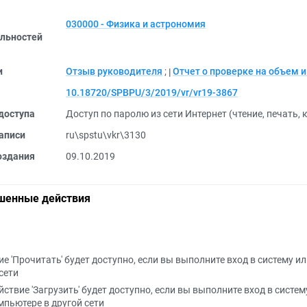
030000 - Физика и астрономия
льностей
и
Отзыв руководителя
;
Отчет о проверке на объем 
10.18720/SPBPU/3/2019/vr/vr19-3867
доступа
Доступ по паролю из сети Интернет (чтение, печать,
аписи
ru\spstu\vkr\3130
оздания
09.10.2019
шенные действия
е 'Прочитать' будет доступно, если вы выполните вход в систему и
сети
йствие 'Загрузить' будет доступно, если вы выполните вход в систем
мпьютере в другой сети