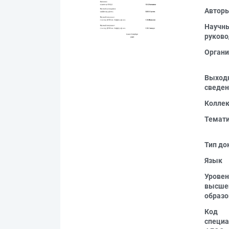
Автор
Научн
руково
Органи
Выход
сведен
Колле
Темат
Тип до
Язык
Уровен
высше
образо
Код
специа