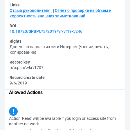
Links
Отзыв руководителя
;
Отчет о проверке на объем и
корректность внешних заимствований
DOI
10.18720/SPBPU/3/2019/vr/vr19-5246
Rights
Доступ по паролю из сети Интернет (чтение, печать,
копирование)
Record key
ru\spstu\vkr\1707
Record create date
9/6/2019
Allowed Actions
–
Action 'Read' will be available if you login or access site from
another network