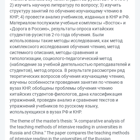
2) изучить научную литературу по вопросу; 3) изучить
структуру занятий по обучению изучающему чтению в
КНР; 4) провести анализ учебников, изданных в КНР и РФ.
Материалом послужили учебные комплексы «Восток» и
«Дорога в Россию», результаты опроса китайских
студентов-русистов 2-го года обучения. Были
использованы такие методы исследования, как метод
комплексного исследования обучения чтению, метод
системного описания, методы сравнения и
типологизации, социолого-педагогический метод
(наблюдение за учебной деятельностью преподавателей и
студентов), метод опроса. В результате рассмотрен ряд
теоретических вопросов обучения изучающему чтению,
изучены особенности проведения занятия по чтению в
вузах КНР, обобщены проблемы обучения чтению
китайских студентов-филологов, дана классификация
упражнений, проведен анализ и сравнение текстов и
упражнений учебников по русскому языку,
использующихся в вузах РФ и КНР.
The theme of the master's thesis: "A comparative analysis of
the teaching methods of intensive reading in universities in
Russia and China." The paper compares the teaching methods
of intensive reading in the universities of the Russian