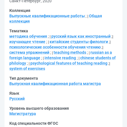
Санкт-Петербург, 2020
Коллекция
Выпускные квалификационные работы
;
Общая
коллекция
Тематика
методика обучения
;
русский язык как иностранный
;
изучающее чтение
;
китайские студенты-филологи
;
психологические особенности обучения чтению
;
система упражнений
;
teaching methods
;
russian as a
foreign language
;
intensive reading
;
chinese students of
philology
;
psychological features of teaching reading
;
system of exercises
Тип документа
Выпускная квалификационная работа магистра
Язык
Русский
Уровень высшего образования
Магистратура
Код специальности ФГОС