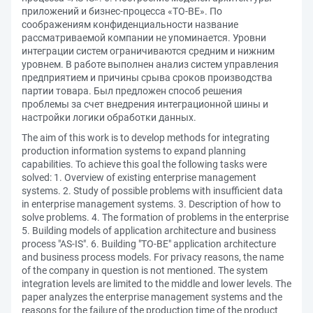
приложений и бизнес-процесса «TO-BE». По
соображениям конфиденциальности название
рассматриваемой компании не упоминается. Уровни
интеграции систем ограничиваются средним и нижним
уровнем. В работе выполнен анализ систем управления
предприятием и причины срыва сроков производства
партии товара. Был предложен способ решения
проблемы за счет внедрения интеграционной шины и
настройки логики обработки данных.
The aim of this work is to develop methods for integrating
production information systems to expand planning
capabilities. To achieve this goal the following tasks were
solved: 1. Overview of existing enterprise management
systems. 2. Study of possible problems with insufficient data
in enterprise management systems. 3. Description of how to
solve problems. 4. The formation of problems in the enterprise
5. Building models of application architecture and business
process "AS-IS". 6. Building "TO-BE" application architecture
and business process models. For privacy reasons, the name
of the company in question is not mentioned. The system
integration levels are limited to the middle and lower levels. The
paper analyzes the enterprise management systems and the
reasons for the failure of the production time of the product