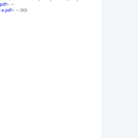
.pdf
>. —
-a.pdf
>. — DOI