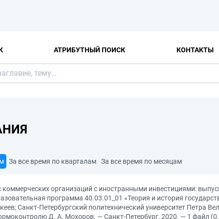
К
АТРИБУТНЫЙ ПОИСК
КОНТАКТЫ
АНИЯ
ам
За все время по кварталам
За все время по месяцам
ус коммерческих организаций с иностранными инвестициями: выпу
зовательная программа 40.03.01_01 «Теория и история государства 
П. Макеев; Санкт-Петербургский политехнический университет Петра В
ормоконтролю Д. А. Мохоров. — Санкт-Петербург, 2020. — 1 файл (0,7