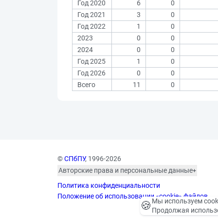
Год 2020
6
0
Год 2021
3
0
Год 2022
1
0
2023
0
0
2024
0
0
Год 2025
1
0
Год 2026
0
0
Всего
11
0
©
СПбПУ
, 1996-2026
Авторские права и персональные данные
Фотографии размещены с согласия
Политика конфиденциальности
изображённых лиц в соответствии
с требованиями законодательства
Положение об использовании «cookie» файлов
Мы используем cook
🍪
о персональных данных. Согласно
Продолжая использо
ст. 152.1 ГК РФ «Охрана изображения