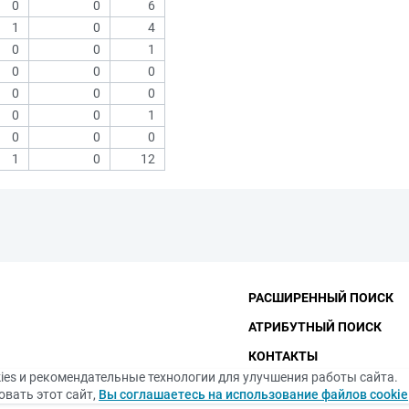
0
0
6
1
0
4
0
0
1
0
0
0
0
0
0
0
0
1
0
0
0
1
0
12
РАСШИРЕННЫЙ ПОИСК
АТРИБУТНЫЙ ПОИСК
КОНТАКТЫ
ies и рекомендательные технологии для улучшения работы сайта.
ФУНДАМЕНТАЛЬНАЯ БИБ
вать этот сайт,
Вы соглашаетесь на использование файлов cookie