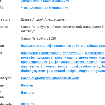
rs
Хвошнянский Марк Борисович
fic
Чусов Александр Николаевич
reators
Шавва Андрей Александрович
zation
Санкт-Петербургский политехнический университет 
институт
Санкт-Петербург, 2020
ion
Выпускные квалификационные работы
;
Общая кол
ts
инженерная подготовка
;
территории
;
малоэтажная
рельефа
;
дождевая канализация
;
дренажная
;
си
проектирования
;
информационные технологии
;
AU
engineering
;
low-rise
;
residentional development
;
te
draining system
;
automated design
;
engineering sys
nt type
Bachelor graduation qualification work
ge
Russian
f
Bachelor
ion
ity code
08.03.01