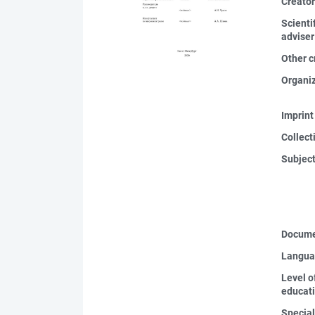
Creato
Scienti
adviser
Other c
Organi
Imprint
Collect
Subjec
Docume
Langua
Level o
educat
Special