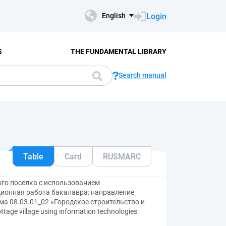
Login
English
S
THE FUNDAMENTAL LIBRARY
Search manual
Table
Card
RUSMARC
го поселка с использованием
ионная работа бакалавра: направление
ма 08.03.01_02 «Городское строительство и
tage village using information technologies