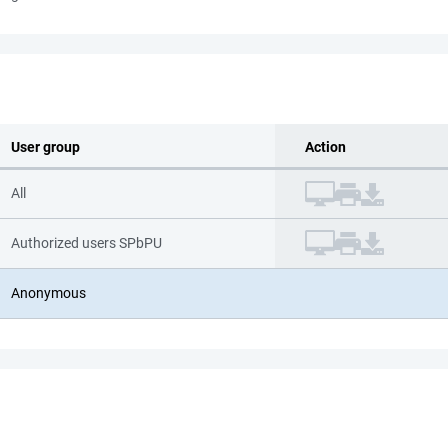
User group
Action
All
Authorized users SPbPU
Anonymous