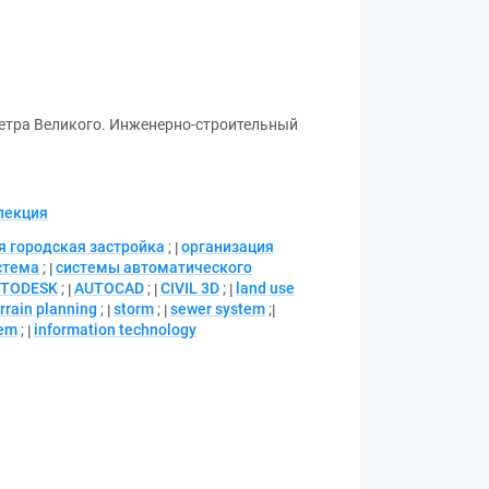
Петра Великого. Инженерно-строительный
лекция
 городская застройка
;
организация
стема
;
системы автоматического
TODESK
;
AUTOCAD
;
CIVIL 3D
;
land use
rrain planning
;
storm
;
sewer system
;
tem
;
information technology