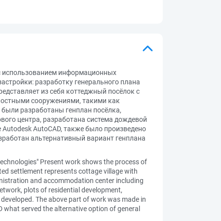
 с использованием информационных
астройки: разработку генерального плана
едставляет из себя коттеджный посёлок с
костными сооружениями, такими как
 были разработаны генплан посёлка,
ового центра, разработана система дождевой
Autodesk AutoCAD, также было произведено
азработан альтернативный вариант генплана
 technologies" Present work shows the process of
cted settlement represents cottage village with
ministration and accommodation center including
etwork, plots of residential development,
 developed. The above part of work was made in
 what served the alternative option of general