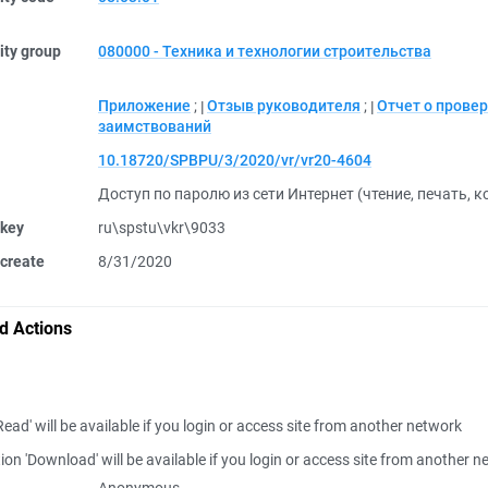
ity group
080000 - Техника и технологии строительства
Приложение
;
Отзыв руководителя
;
Отчет о прове
заимствований
10.18720/SPBPU/3/2020/vr/vr20-4604
Доступ по паролю из сети Интернет (чтение, печать, 
 key
ru\spstu\vkr\9033
create
8/31/2020
d Actions
Read' will be available if you login or access site from another network
ion 'Download' will be available if you login or access site from another 