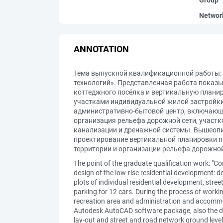
Group
Networ
ANNOTATION
Тема выпускной квалификационной работы:
технологий». Представленная работа показ
коттеджного посёлка и вертикальную планир
участками индивидуальной жилой застройки
административно-бытовой центр, включающий
организация рельефа дорожной сети, участк
канализации и дренажной системы. Вышеопи
проектирование вертикальной планировки п
территории и организации рельефа дорожной
The point of the graduate qualification work: "
design of the low-rise residential development: de
plots of individual residential development, str
parking for 12 cars. During the process of workin
recreation area and administration and accomm
Autodesk AutoCAD software package, also the desi
lay-out and street and road network ground level