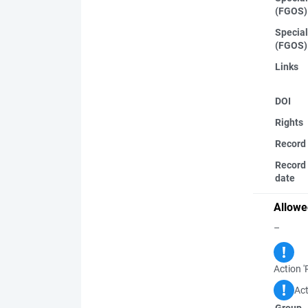
(FGOS)
Special
(FGOS)
Links
DOI
Rights
Record
Record 
date
Allowe
–
Action '
Act