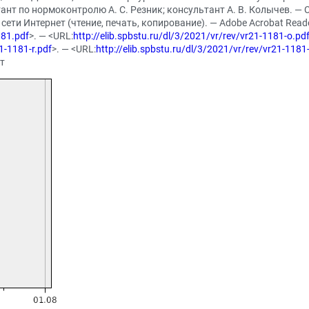
ант по нормоконтролю А. С. Резник; консультант А. В. Колычев. — Са
 сети Интернет (чтение, печать, копирование). — Adobe Acrobat Reade
181.pdf
>. — <URL:
http://elib.spbstu.ru/dl/3/2021/vr/rev/vr21-1181-o.pd
1-1181-r.pdf
>. — <URL:
http://elib.spbstu.ru/dl/3/2021/vr/rev/vr21-1181
ст