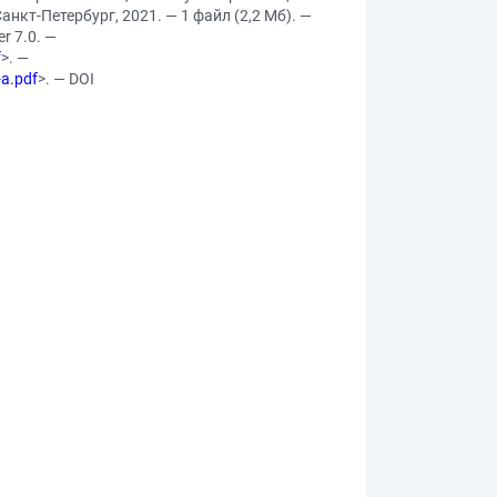
нкт-Петербург, 2021. — 1 файл (2,2 Мб). —
r 7.0. —
f
>. —
-a.pdf
>. — DOI