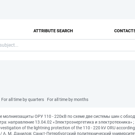
ATTRIBUTE SEARCH
CONTACT
For all time by quarters
For all time by months
е молниезащиты ОРУ 110 - 220кВ по схеме две системы шин с обход
а: направление 13.04.02 «Электроэнергетика и электротехника» ;
igation of the lightning protection of the 110 - 220 kV ORU according
nes / А. М. Данилов; Санкт-Петербургский политехнический университ