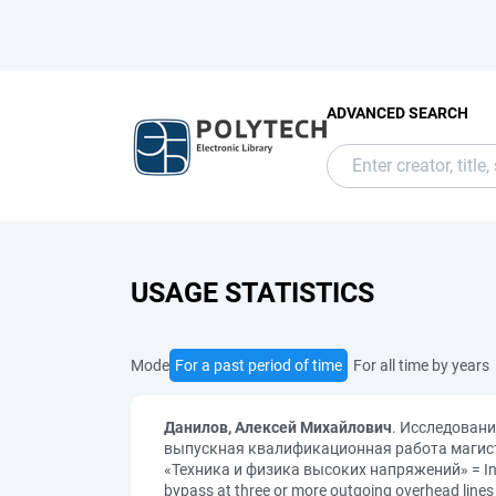
ADVANCED SEARCH
USAGE STATISTICS
Mode
For a past period of time
For all time by years
Данилов, Алексей Михайлович
. Исследовани
выпускная квалификационная работа магистр
«Техника и физика высоких напряжений» = Invest
bypass at three or more outgoing overhead li