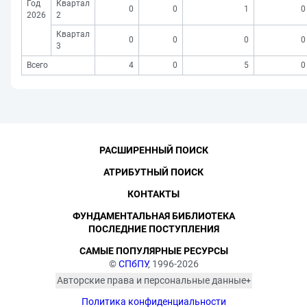
Год
Квартал
0
0
1
0
2026
2
Квартал
0
0
0
0
3
Всего
4
0
5
0
РАСШИРЕННЫЙ ПОИСК
АТРИБУТНЫЙ ПОИСК
КОНТАКТЫ
ФУНДАМЕНТАЛЬНАЯ БИБЛИОТЕКА
ПОСЛЕДНИЕ ПОСТУПЛЕНИЯ
САМЫЕ ПОПУЛЯРНЫЕ РЕСУРСЫ
©
СПбПУ
, 1996-2026
Авторские права и персональные данные
Фотографии размещены с согласия
Политика конфиденциальности
изображённых лиц в соответствии