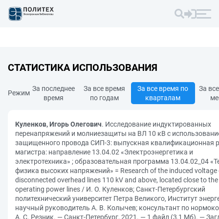
СТАТИСТИКА ИСПОЛЬЗОВАНИЯ
За последнее
За все время
За все время по
За вс
Режим
время
по годам
кварталам
ме
Куленков, Игорь Олегович
. Исследование индуктированных
перенапряжений и молниезащиты на ВЛ 10 кВ с использован
защищенного провода СИП-3: выпускная квалификационная 
магистра: направление 13.04.02 «Электроэнергетика и
электротехника» ; образовательная программа 13.04.02_04 «Т
физика высоких напряжений» = Research of the induced voltage
disconnected overhead lines 110 kV and above, located close to the
operating power lines / И. О. Куленков; Санкт-Петербургский
политехнический университет Петра Великого, Институт энерг
научный руководитель А. В. Колычев; консультант по нормок
А. С. Резник. — Санкт-Петербург, 2021. — 1 файл (3,1 Мб). — Загл