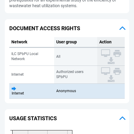
prerequisites for an experimental study of the efficiency of
wastewater heat utilization systems.
DOCUMENT ACCESS RIGHTS
Network
User group
Action
ILC SPbPU Local
All
Network
Authorized users
Internet
SPbPU
Anonymous
Internet
USAGE STATISTICS