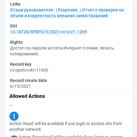
Links
Отзыв руководителя
;
Рецензия
;
Отчет о проверке на
объем и корректность внешних заимствований
DOI
10.18720/SPBPU/3/2021/vr/vr21-1209
Rights
Доступ по паролю из сети Интернет (чтение, печать,
копирование)
Record key
ru\spstu\vkr\11606
Record create date
6/15/2021
Allowed Actions
–
Action 'Read' will be available if you login or access site from
another network