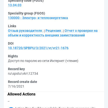
Speciality code (FGOS)
13.04.03
Speciality group (FGOS)
130000 - Электро- и теплоэнергетика
Links
Отзыв руководителя
;
Рецензия
;
Отчет о проверке на
объем и корректность внешних заимствований
DOI
10.18720/SPBPU/3/2021/vr/vr21-1676
Rights
Доступ по паролю из сети Интернет (чтение)
Record key
ru\spstu\vkr\12734
Record create date
7/16/2021
Allowed Actions
–