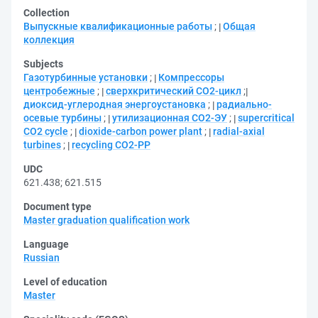
Collection
Выпускные квалификационные работы
;
Общая
коллекция
Subjects
Газотурбинные установки
;
Компрессоры
центробежные
;
сверхкритический CO2-цикл
;
диоксид-углеродная энергоустановка
;
радиально-
осевые турбины
;
утилизационная СО2-ЭУ
;
supercritical
CO2 cycle
;
dioxide-carbon power plant
;
radial-axial
turbines
;
recycling CO2-PP
UDC
621.438
;
621.515
Document type
Master graduation qualification work
Language
Russian
Level of education
Master