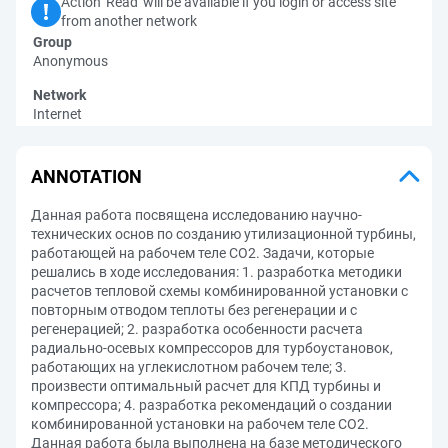
Action 'Read' will be available if you login or access site
from another network
Group
Anonymous
Network
Internet
ANNOTATION
Данная работа посвящена исследованию научно-
технических основ по созданию утилизационной турбины,
работающей на рабочем теле СО2. Задачи, которые
решались в ходе исследования: 1. разработка методики
расчетов тепловой схемы комбинированной установки с
повторным отводом теплоты без регенерации и с
регенерацией; 2. разработка особенности расчета
радиально-осевых компрессоров для турбоустановок,
работающих на углекислотном рабочем теле; 3.
произвести оптимальный расчет для КПД турбины и
компрессора; 4. разработка рекомендаций о создании
комбинированной установки на рабочем теле СО2.
Данная работа была выполнена на базе методического