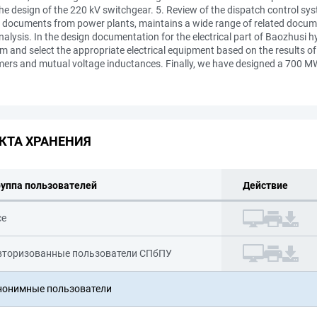
he design of the 220 kV switchgear. 5. Review of the dispatch control syst
d documents from power plants, maintains a wide range of related document
lysis. In the design documentation for the electrical part of Baozhusi hy
em and select the appropriate electrical equipment based on the results of 
rmers and mutual voltage inductances. Finally, we have designed a 700 MW
КТА ХРАНЕНИЯ
руппа пользователей
Действие
се
вторизованные пользователи СПбПУ
нонимные пользователи