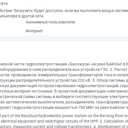
сети
йствие 'Загрузить' будет доступно, если вы выполните вход в систем
мпьютере в другой сети
Анонимные пользователи
Интернет
ской части гидроэлектростанции «Баочжуси» на реке Байлонг в К
ооборудования и схем распределительных устройств ГЭС. 2. Расче
ратов, проводников, измерительных трансформаторов тока и напря
рукции распределительного устройства 220 кВ. 5. Обзор системы д
ская документация по проектированию гидроэлектростанций, сп
ступные интернет-источники. В проектной документации электриче
ектрической схемы системы и выберите соответствующее электриче
 как автоматические выключатели, разъединители, трансформатор
проект гидроэлектростанции мощностью 700 МВт на реке Байлонг в
al part of the Baozhusi hydroelectric power station on the Bai long River i
 electrical equipment and switchgear circuits of the HPP. 2. Calculation of
conductors, measuring current and voltage transformers. 4. Development of 