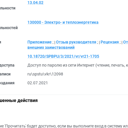
13.04.02
льности
130000 - Электро- и теплоэнергетика
льностей
и
Приложение
;
Отзыв руководителя
;
Рецензия
;
От
внешних заимствований
10.18720/SPBPU/3/2021/vr/vr21-1705
доступа
Доступ по паролю из сети Интернет (чтение, печать,
аписи
ru\spstu\vkr\12098
оздания
02.07.2021
шенные действия
е 'Прочитать' будет доступно, если вы выполните вход в систему и