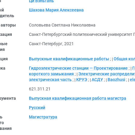
ы
Ци Вэньтань
ый
Шахова Мария Алексеевна
дитель
 авторы
Соловьева Светлана Николаевна
зация
Санкт-Петербургский политехнический университет 
ные
Санкт-Петербург, 2021
ия
кция
Выпускные квалификационные работы
;
Общая ко
ика
Гидроэлектрические станции — Проектирование
;
Г
короткого замыкания
;
Электрические распредели
электрическая часть
;
КРУЭ
;
АСДУ
;
Baozhusi
;
el
621.311.21
кумента
Выпускная квалификационная работа магистра
Русский
ь
Магистратура
го
вания