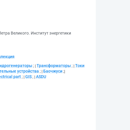
Петра Великого. Институт энергетики
ллекция
идрогенераторы
;
Трансформаторы
;
Токи
тельные устройства
;
Баочжуси
;
ectrical part
;
GIS
;
ASDU