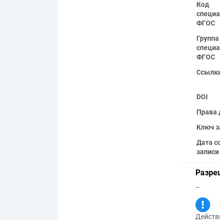
Код
специа
ФГОС
Группа
специа
ФГОС
Ссылк
DOI
Права 
Ключ з
Дата с
записи
Разре
–
Действи