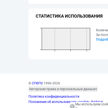
СТАТИСТИКА ИСПОЛЬЗОВАНИЯ
Количе
За посл
Подроб
©
СПбПУ
, 1996-2026
Авторские права и персональные данные
Фотографии размещены с согласия
Политика конфиденциальности
изображённых лиц в соответствии
с требованиями законодательства
Положение об использовании «cookie» файлов
Мы используем cook
🍪
о персональных данных. Согласно