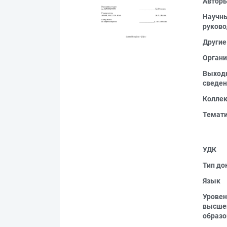
Автор
Научн
руково
Другие
Органи
Выход
сведен
Колле
Темат
УДК
Тип до
Язык
Уровен
высше
образо