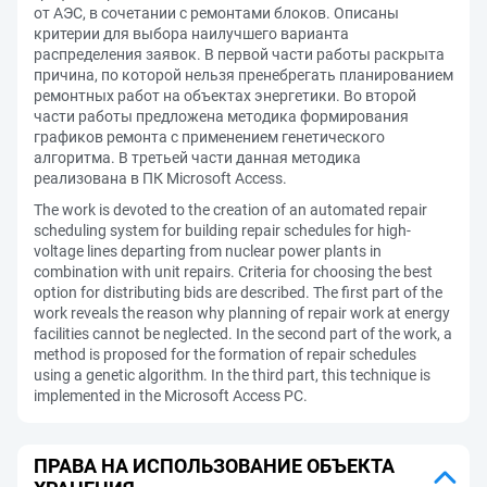
от АЭС, в сочетании с ремонтами блоков. Описаны
критерии для выбора наилучшего варианта
распределения заявок. В первой части работы раскрыта
причина, по которой нельзя пренебрегать планированием
ремонтных работ на объектах энергетики. Во второй
части работы предложена методика формирования
графиков ремонта с применением генетического
алгоритма. В третьей части данная методика
реализована в ПК Microsoft Access.
The work is devoted to the creation of an automated repair
scheduling system for building repair schedules for high-
voltage lines departing from nuclear power plants in
combination with unit repairs. Criteria for choosing the best
option for distributing bids are described. The first part of the
work reveals the reason why planning of repair work at energy
facilities cannot be neglected. In the second part of the work, a
method is proposed for the formation of repair schedules
using a genetic algorithm. In the third part, this technique is
implemented in the Microsoft Access PC.
ПРАВА НА ИСПОЛЬЗОВАНИЕ ОБЪЕКТА