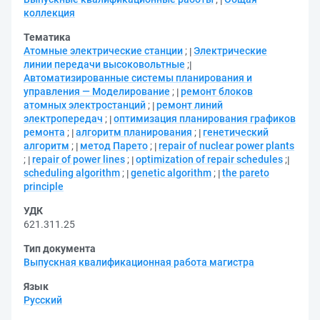
коллекция
Тематика
Атомные электрические станции
;
Электрические
линии передачи высоковольтные
;
Автоматизированные системы планирования и
управления — Моделирование
;
ремонт блоков
атомных электростанций
;
ремонт линий
электропередач
;
оптимизация планирования графиков
ремонта
;
алгоритм планирования
;
генетический
алгоритм
;
метод Парето
;
repair of nuclear power plants
;
repair of power lines
;
optimization of repair schedules
;
scheduling algorithm
;
genetic algorithm
;
the pareto
principle
УДК
621.311.25
Тип документа
Выпускная квалификационная работа магистра
Язык
Русский