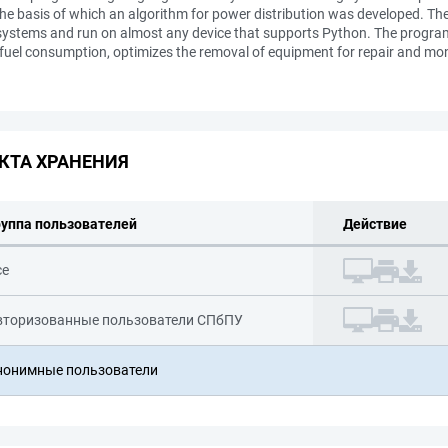
the basis of which an algorithm for power distribution was developed. The
l systems and run on almost any device that supports Python. The program s
 fuel consumption, optimizes the removal of equipment for repair and moni
КТА ХРАНЕНИЯ
руппа пользователей
Действие
се
вторизованные пользователи СПбПУ
нонимные пользователи