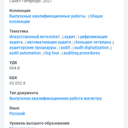
Санкт-Петербург, 2021
Коллекция
Выпускные квалификационные работы
;
Общая
коллекция
Тематика
Искусственный интеллект
;
аудит
;
цифровизация
аудита
;
автоматизация аудита
;
большая четверка
;
аудиторские процедуры
;
audit
;
audit digitalization
;
audit automation
;
big four
;
auditing procedures
УДК
004.8
ББК
65.052.8
Тип документа
Выпускная квалификационная работа магистра
Язык
Русский
Уровень высшего образования