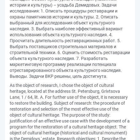
истории и культуры) – усадьба Демидовых. Задачи
исследования: 1. Описать процедуры реставрации и
охраны памятников истории и культуры. 2. Описать
выбранный для исследования объект культурного
наследия. 3. Выбрать наиболее эффективный вариант
использования объекта культурного наследия. 4.
Просчитать длительность реставрационных работ. 5.
Выбрать поставщиков строительных материалов и
строительной техники. 6. Оценить стоимость реставрации
объекта культурного наследия. 7. Разработать
маркетинговую программу реализации потенциала
отреставрированного объекта культурного наследия.
Выводы. Задачи ВКР решены, цель достигнута.
As the object of research, I chose the object of cultural
heritage, located at the address St. Petersburg, Grivtsova
Lane, 1 / 64, lit. A. For further use of the object, it is necessary
to restore the building. Subject of research: the procedure of
restoration and selection of the most effective use of the
object of cultural heritage. The purpose of the study:
justification of an effective use case with the development of a
program for the restoration of a cultural heritage object. The
object of cultural heritage (historical and cultural monument)
is the Demidovs ' estate. Research objectives: 1. Describe the