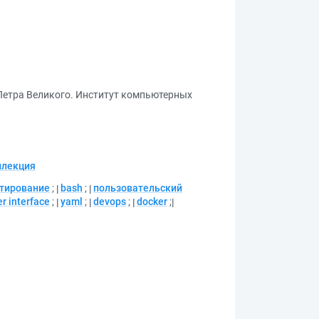
Петра Великого. Институт компьютерных
ллекция
тирование
;
bash
;
пользовательский
er interface
;
yaml
;
devops
;
docker
;