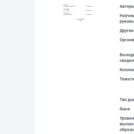
Автор
Научн
руково
Другие
Органи
Выход
сведен
Колле
Темат
Тип до
Язык
Уровен
высше
образо