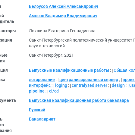
ы
Белоусов Алексей Александрович
ый
Амосов Владимир Владимирович
дитель
 авторы
Локшина Екатерина Геннадиевна
зация
Санкт-Петербургский политехнический университет 
наук и технологий
ные
Санкт-Петербург, 2021
ия
кция
Выпускные квалификационные работы
;
Общая ко
ика
логирование
;
централизированный сервер
;
проек
интерфейс
;
loging
;
centralysed server
;
design
;
us
pipeline
;
ci/cd
кумента
Выпускная квалификационная работа бакалавра
Русский
ь
Бакалавриат
го
вания