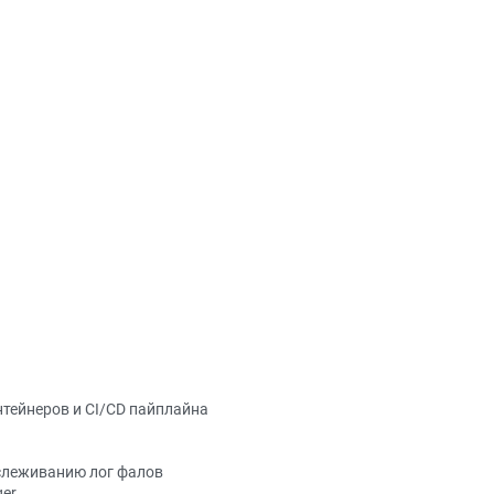
нтейнеров и CI/CD пайплайна
тслеживанию лог фалов
ger