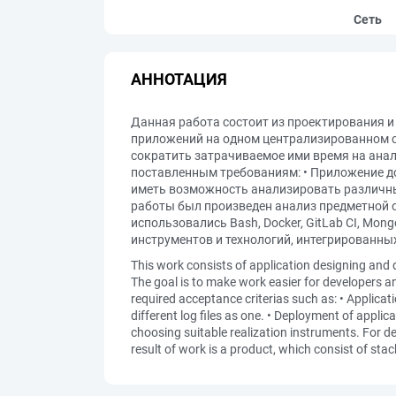
Сеть
АННОТАЦИЯ
Данная работа состоит из проектирования и
приложений на одном централизированном с
сократить затрачиваемое ими время на ана
поставленным требованиям: • Приложение д
иметь возможность анализировать различны
работы был произведен анализ предметной 
использовались Bash, Docker, GitLab CI, Mong
инструментов и технологий, интегрированны
This work consists of application designing and de
The goal is to make work easier for developers a
required acceptance criterias such as: • Applicatio
different log files as one. • Deployment of applic
choosing suitable realization instruments. For d
result of work is a product, which consist of sta