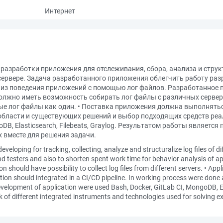
Интернет
 разработки приложения для отслеживания, сбора, анализа и стру
ервере. Задача разработанного приложения облегчить работу раз
лиз поведения приложений с помощью лог файлов. Разработанное 
олжно иметь возможность собирать лог файлы с различных серве
е лог файлы как один. • Поставка приложения должна выполнятьс
области и существующих решений и выбор подходящих средств реа
oDB, Elasticsearch, Filebeats, Graylog. Результатом работы являетс
х вместе для решения задачи.
veloping for tracking, collecting, analyze and structuralize log files of d
nd testers and also to shorten spent work time for behavior analysis of a
n should have possibility to collect log files from different servers. • App
ation should integrated in a CI/CD pipeline. In working process were done 
evelopment of application were used Bash, Docker, GitLab CI, MongoDB, Ela
ck of different integrated instruments and technologies used for solving e