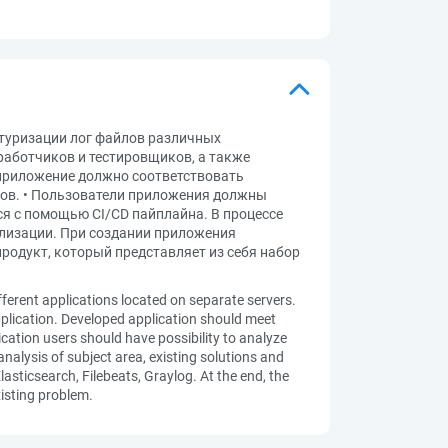
ктуризации лог файлов различных
работчиков и тестировщиков, а также
приложение должно соответствовать
ров. • Пользователи приложения должны
я с помощью CI/CD пайплайна. В процессе
лизации. При создании приложения
я продукт, который представляет из себя набор
ifferent applications located on separate servers.
pplication. Developed application should meet
lication users should have possibility to analyze
analysis of subject area, existing solutions and
sticsearch, Filebeats, Graylog. At the end, the
xisting problem.