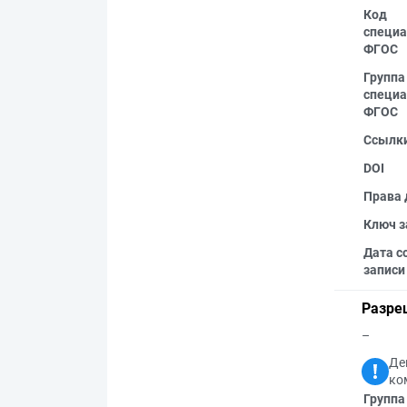
Код
специа
ФГОС
Группа
специа
ФГОС
Ссылк
DOI
Права 
Ключ з
Дата с
записи
Разре
–
Де
ко
Группа