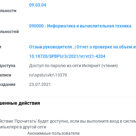
09.03.04
льности
090000 - Информатика и вычислительная техника
льностей
и
Отзыв руководителя
;
Отчет о проверке на объем 
10.18720/SPBPU/3/2021/vr/vr21-4204
доступа
Доступ по паролю из сети Интернет (чтение)
аписи
ru\spstu\vkr\13370
оздания
23.07.2021
шенные действия
йствие 'Прочитать' будет доступно, если вы выполните вход в систе
мпьютере в другой сети
Анонимные пользователи