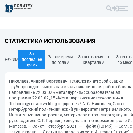
СТАТИСТИКА ИСПОЛЬЗОВАНИЯ
За
За все время
За все время по
За все в
Режим
последнее
по годам
кварталам
по мес
время
Николаев, Андрей Сергеевич
. Технология дуговой сварки
трубопроводов: выпускная квалификационная работа бакала
направление 22.03.02 «Металлургия» ; образовательная
программа 22.03.02_15 «Металлургические технологии» =
Technology of arc welding of pipelines / А. С. Николаев; Санкт-
Петербургский политехнический университет Петра Великого,
Институт машиностроения, материалов и транспорта; научный
руководитель С. Г. Паршин; консультант по нормоконтролю И. 
Матвеев. — Санкт-Петербург, 2021. — 1 файл (1,8 Мб). — Загл. с
титул. экрана. — Доступ по паролю из сети Интернет (чтение). 