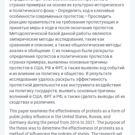
странах-примерах на основе их культурно-исторического
и политического фона; • Определить ход и ключевые
особенности современных протестов; • Проследить
реакцию правительств на требования протестующих и
принятые меры в ходе и после окончания протестов.
Методологической базой данной работы являются
эмпирические методы исследования, такие как
сравнение и описание, а также общелогические методы:
анализ и обобщение. С их помощью были раскрыты
определения протестов и политических протестов в
странах-примерах, выявлены основные причины
протестов в США, РФ и ФРГ, а также выявлен ход событий
и их влияние на политику и общество. В результате
исследования удалось раскрыть эффективность
протестной деятельности как инструмента воздействия
на политику государств, выявить основные причины
волнений в США, ФРГ и РФ, а также сделать выводы об их
сходствах и различиях.
This paper examines the effectiveness of protests as a form of
public policy influence in the United States, Russia, and
Germany during the period from 2016 to 2021. The purpose of
the thesis was to determine the effectiveness of protests as a
method of influencing the policies of states. The research set