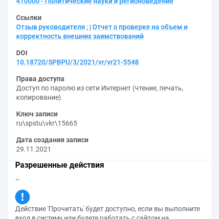
410000 - Политические науки и регионоведение
Ссылки
Отзыв руководителя
;
Отчет о проверке на объем и
корректность внешних заимствований
DOI
10.18720/SPBPU/3/2021/vr/vr21-5548
Права доступа
Доступ по паролю из сети Интернет (чтение, печать,
копирование)
Ключ записи
ru\spstu\vkr\15665
Дата создания записи
29.11.2021
Разрешенные действия
–
Действие 'Прочитать' будет доступно, если вы выполните
вход в систему или будете работать с сайтом на