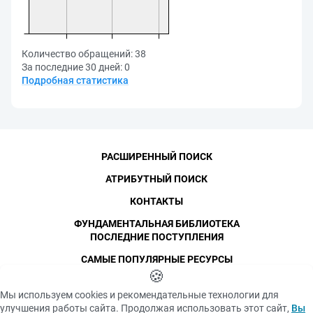
Количество обращений:
38
За последние 30 дней:
0
Подробная статистика
РАСШИРЕННЫЙ ПОИСК
АТРИБУТНЫЙ ПОИСК
КОНТАКТЫ
ФУНДАМЕНТАЛЬНАЯ БИБЛИОТЕКА
ПОСЛЕДНИЕ ПОСТУПЛЕНИЯ
САМЫЕ ПОПУЛЯРНЫЕ РЕСУРСЫ
©
СПбПУ
🍪
, 1996-2026
Авторские права и персональные данные
Мы используем cookies и рекомендательные технологии для
Фотографии размещены с согласия
улучшения работы сайта. Продолжая использовать этот сайт,
Вы
Политика конфиденциальности
изображённых лиц в соответствии