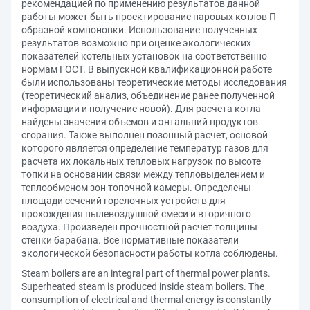
рекомендацией по применению результатов данной
работы может быть проектирование паровых котлов П-
образной компоновки. Использование полученных
результатов возможно при оценке экологических
показателей котельных установок на соответственно
нормам ГОСТ. В выпускной квалификационной работе
были использованы теоретические методы исследования
(теоретический анализ, объединение ранее полученной
информации и получение новой). Для расчета котла
найдены значения объемов и энтальпий продуктов
сгорания. Также выполнен позонный расчет, основой
которого является определение температур газов для
расчета их локальных тепловых нагрузок по высоте
топки на основании связи между тепловыделением и
теплообменом зон топочной камеры. Определены
площади сечений горелочных устройств для
прохождения пылевоздушной смеси и вторичного
воздуха. Произведен прочностной расчет толщины
стенки барабана. Все нормативные показатели
экологической безопасности работы котла соблюдены.
Steam boilers are an integral part of thermal power plants.
Superheated steam is produced inside steam boilers. The
consumption of electrical and thermal energy is constantly