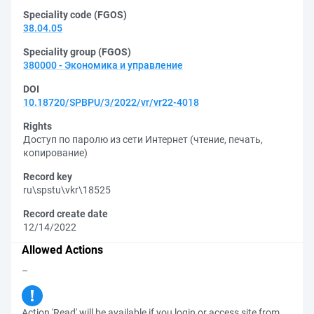
Speciality code (FGOS)
38.04.05
Speciality group (FGOS)
380000 - Экономика и управление
DOI
10.18720/SPBPU/3/2022/vr/vr22-4018
Rights
Доступ по паролю из сети Интернет (чтение, печать,
копирование)
Record key
ru\spstu\vkr\18525
Record create date
12/14/2022
Allowed Actions
–
Action 'Read' will be available if you login or access site from