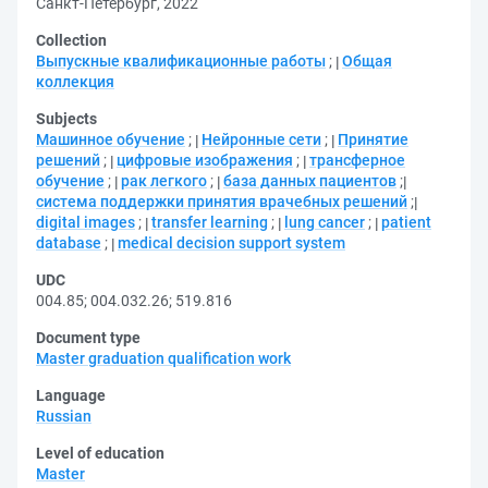
Санкт-Петербург, 2022
Collection
Выпускные квалификационные работы
;
Общая
коллекция
Subjects
Машинное обучение
;
Нейронные сети
;
Принятие
решений
;
цифровые изображения
;
трансферное
обучение
;
рак легкого
;
база данных пациентов
;
система поддержки принятия врачебных решений
;
digital images
;
transfer learning
;
lung cancer
;
patient
database
;
medical decision support system
UDC
004.85
;
004.032.26
;
519.816
Document type
Master graduation qualification work
Language
Russian
Level of education
Master