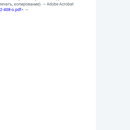
 печать, копирование). — Adobe Acrobat
22-408-o.pdf
>. —