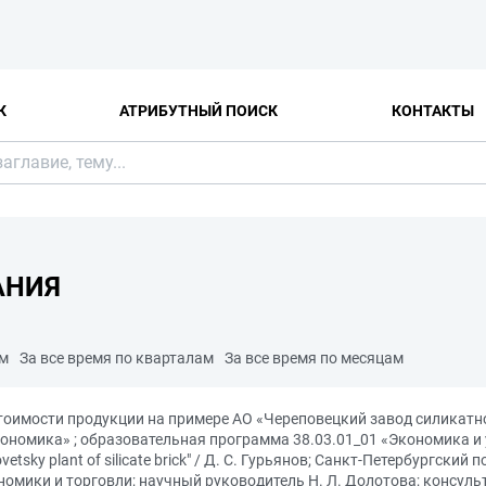
К
АТРИБУТНЫЙ ПОИСК
КОНТАКТЫ
АНИЯ
ам
За все время по кварталам
За все время по месяцам
стоимости продукции на примере АО «Череповецкий завод силикат
ономика» ; образовательная программа 38.03.01_01 «Экономика и уп
povetsky plant of silicate brick" / Д. С. Гурьянов; Санкт-Петербургск
мики и торговли; научный руководитель Н. Л. Долотова; консуль