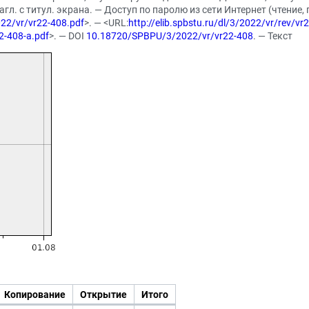
Загл. с титул. экрана. — Доступ по паролю из сети Интернет (чтение,
2022/vr/vr22-408.pdf
>. — <URL:
http://elib.spbstu.ru/dl/3/2022/vr/rev/vr
22-408-a.pdf
>. — DOI
10.18720/SPBPU/3/2022/vr/vr22-408
. — Текст
Копирование
Открытие
Итого