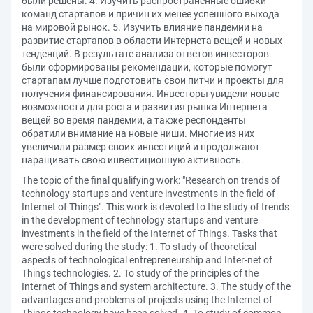
были решены. 4. Изучить распространенные ошибки
команд стартапов и причин их менее успешного выхода
на мировой рынок. 5. Изучить влияние пандемии на
развитие стартапов в области Интернета вещей и новых
тенденций. В результате анализа ответов инвесторов
были сформированы рекомендации, которые помогут
стартапам лучше подготовить свои питчи и проекты для
получения финансирования. Инвесторы увидели новые
возможности для роста и развития рынка Интернета
вещей во время пандемии, а также респонденты
обратили внимание на новые ниши. Многие из них
увеличили размер своих инвестиций и продолжают
наращивать свою инвестиционную активность.
The topic of the final qualifying work: "Research on trends of
technology startups and venture investments in the field of
Internet of Things". This work is devoted to the study of trends
in the development of technology startups and venture
investments in the field of the Internet of Things. Tasks that
were solved during the study: 1. To study of theoretical
aspects of technological entrepreneurship and Inter-net of
Things technologies. 2. To study of the principles of the
Internet of Things and system architecture. 3. The study of the
advantages and problems of projects using the Internet of