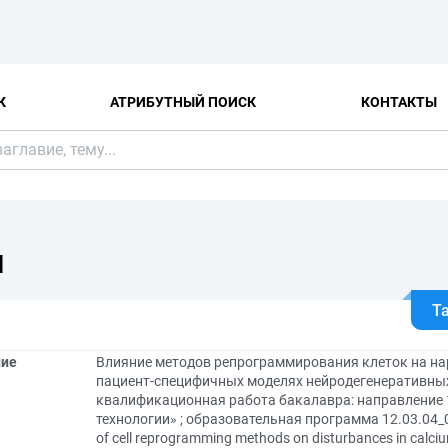
К
АТРИБУТНЫЙ ПОИСК
КОНТАКТЫ
Я
Т
ние
Влияние методов репрограммирования клеток на на
пациент-специфичных моделях нейродегенеративны
квалификационная работа бакалавра: направление 1
технологии» ; образовательная программа 12.03.04_
of cell reprogramming methods on disturbances in calcium