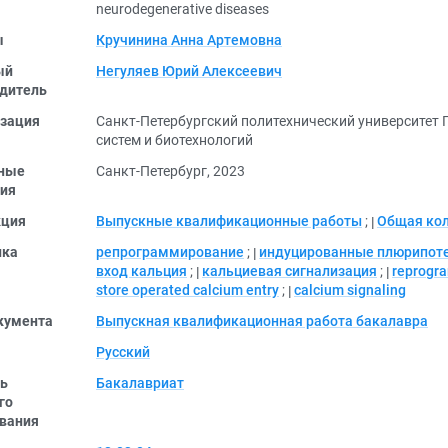
neurodegenerative diseases
ы
Кручинина Анна Артемовна
ый
Негуляев Юрий Алексеевич
дитель
зация
Санкт-Петербургский политехнический университет 
систем и биотехнологий
ные
Санкт-Петербург, 2023
ия
кция
Выпускные квалификационные работы
;
Общая ко
ика
репрограммирование
;
индуцированные плюрипот
вход кальция
;
кальциевая сигнализация
;
reprogr
store operated calcium entry
;
calcium signaling
кумента
Выпускная квалификационная работа бакалавра
Русский
ь
Бакалавриат
го
вания