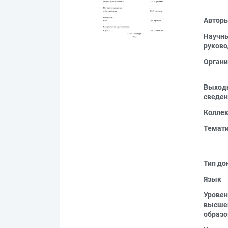
Автор
Научн
руково
Органи
Выход
сведен
Колле
Темат
Тип до
Язык
Уровен
высше
образо