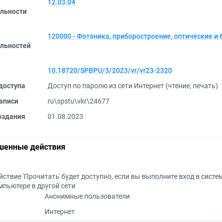
12.03.04
льности
120000 - Фотоника, приборостроение, оптические и
льностей
10.18720/SPBPU/3/2023/vr/vr23-2320
доступа
Доступ по паролю из сети Интернет (чтение, печать)
аписи
ru\spstu\vkr\24677
оздания
01.08.2023
шенные действия
йствие 'Прочитать' будет доступно, если вы выполните вход в систе
мпьютере в другой сети
Анонимные пользователи
Интернет