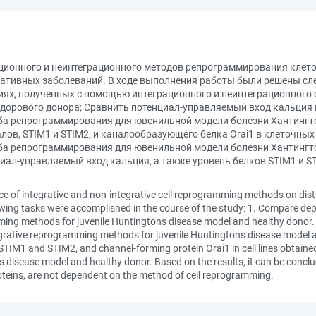
ационного и неинтеграционного методов репрограммирования клето
ативных заболеваний. В ходе выполнения работы были решены сле
иях, полученных с помощью интеграционного и неинтеграционного
здорового донора; Сравнить потенциал-управляемый вход кальция
ба репрограммирования для ювенильной модели болезни Хантингто
лов, STIM1 и STIM2, и каналообразующего белка Orai1 в клеточны
ба репрограммирования для ювенильной модели болезни Хантингто
иал-управляемый вход кальция, а также уровень белков STIM1 и ST
ence of integrative and non-integrative cell reprogramming methods on dist
ing tasks were accomplished in the course of the study: 1. Compare depo-
ming methods for juvenile Huntingtons disease model and healthy donor. 
tegrative reprogramming methods for juvenile Huntingtons disease model a
 STIM1 and STIM2, and channel-forming protein Orai1 in cell lines obtaine
disease model and healthy donor. Based on the results, it can be conclu
roteins, are not dependent on the method of cell reprogramming.