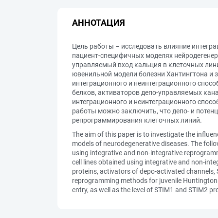
АННОТАЦИЯ
Цель работы – исследовать влияние интегр
пациент-специфичных моделях нейродегенер
управляемый вход кальция в клеточных лин
ювенильной модели болезни Хантингтона и 
интеграционного и неинтеграционного спосо
белков, активаторов депо-управляемых кана
интеграционного и неинтеграционного спосо
работы можно заключить, что депо- и потенц
репрограммирования клеточных линий.
The aim of this paper is to investigate the influ
models of neurodegenerative diseases. The follow
using integrative and non-integrative reprogram
cell lines obtained using integrative and non-in
proteins, activators of depo-activated channels,
reprogramming methods for juvenile Huntingtons 
entry, as well as the level of STIM1 and STIM2 p