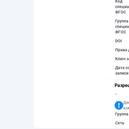
Код
специа
ФГОС
Группа
специа
ФГОС
DOI
Права 
Ключ з
Дата с
записи
Разре
–
Де
ко
Группа
Сеть