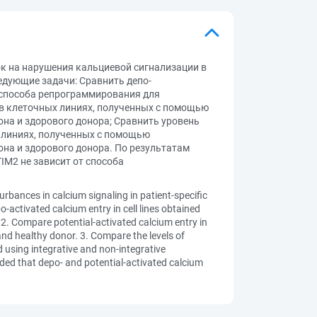
к на нарушения кальциевой сигнализации в
дующие задачи: Сравнить депо-
 способа репрограммирования для
 в клеточных линиях, полученных с помощью
на и здорового донора; Сравнить уровень
х линиях, полученных с помощью
на и здорового донора. По результатам
IM2 не зависит от способа
urbances in calcium signaling in patient-specific
activated calcium entry in cell lines obtained
2. Compare potential-activated calcium entry in
nd healthy donor. 3. Compare the levels of
d using integrative and non-integrative
ded that depo- and potential-activated calcium