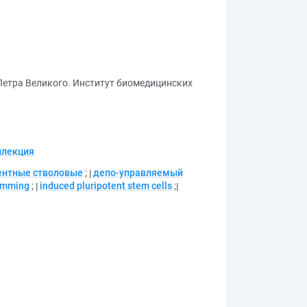
Петра Великого. Институт биомедицинских
ллекция
ентные стволовые
;
депо-управляемый
amming
;
induced pluripotent stem cells
;