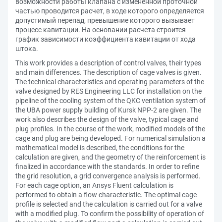
возможности работы клапана с измененной проточной
частью проводится расчет, в ходе которого определяется
допустимый перепад, превышение которого вызывает
процесс кавитации. На основании расчета строится
график зависимости коэффициента кавитации от хода
штока.
This work provides a description of control valves, their types
and main differences. The description of cage valves is given.
The technical characteristics and operating parameters of the
valve designed by RES Engineering LLC for installation on the
pipeline of the cooling system of the QKC ventilation system of
the UBA power supply building of Kursk NPP-2 are given. The
work also describes the design of the valve, typical cage and
plug profiles. In the course of the work, modified models of the
cage and plug are being developed. For numerical simulation a
mathematical model is described, the conditions for the
calculation are given, and the geometry of the reinforcement is
finalized in accordance with the standards. In order to refine
the grid resolution, a grid convergence analysis is performed.
For each cage option, an Ansys Fluent calculation is
performed to obtain a flow characteristic. The optimal cage
profile is selected and the calculation is carried out for a valve
with a modified plug. To confirm the possibility of operation of