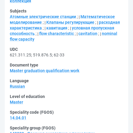
коллекция
Subjects
Атомные электрические станции
;
Математическое
моделирование
;
Клапаны регулирующие
;
расходная
характеристика
;
кавитация
;
условная пропускная
способность
;
flow characteristic
;
cavitation
;
nominal
flow capacity
UDC
621.311.25
;
519.876.5
;
62-33
Document type
Master graduation qualification work
Language
Russian
Level of education
Master
Speciality code (FGOS)
14.04.01
Speciality group (FGOS)