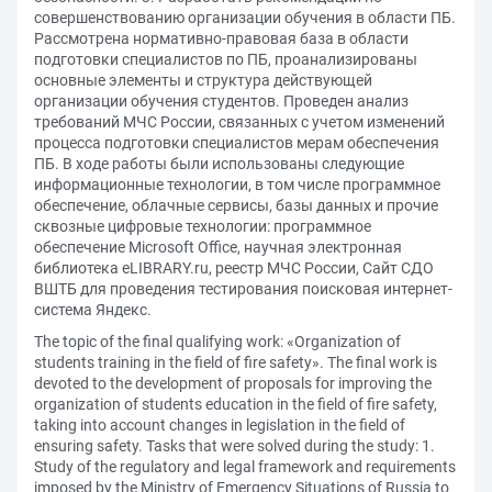
совершенствованию организации обучения в области ПБ.
Рассмотрена нормативно-правовая база в области
подготовки специалистов по ПБ, проанализированы
основные элементы и структура действующей
организации обучения студентов. Проведен анализ
требований МЧС России, связанных с учетом изменений
процесса подготовки специалистов мерам обеспечения
ПБ. В ходе работы были использованы следующие
информационные технологии, в том числе программное
обеспечение, облачные сервисы, базы данных и прочие
сквозные цифровые технологии: программное
обеспечение Microsoft Office, научная электронная
библиотека eLIBRARY.ru, реестр МЧС России, Сайт СДО
ВШТБ для проведения тестирования поисковая интернет-
система Яндекс.
The topic of the final qualifying work: «Organization of
students training in the field of fire safety». The final work is
devoted to the development of proposals for improving the
organization of students education in the field of fire safety,
taking into account changes in legislation in the field of
ensuring safety. Tasks that were solved during the study: 1.
Study of the regulatory and legal framework and requirements
imposed by the Ministry of Emergency Situations of Russia to