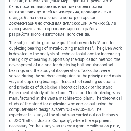
штатив, а также концевые меры длины. В результате
было проанализировано влияние погрешностей
изготовления деталей на измерения, проводимые на
стенде. Была подготовлена конструкторская
документация на стенд для дуплексации. А также была
экспериментально проанализирована работа
разработанного и изготовленного стенда.
The subject of the graduate qualification work is "Stand for
duplexing bearings of metal-cutting machines". The given work
is devoted to the analysis of technical solutions for increasing
the rigidity of bearing supports by the duplication method, the
development of a stand for duplexing ball angular contact
bearings and the study of its operation. Tasks that were
solved during the study:Investigation of the principle and main
ways of duplexing bearings. Research of existing solutions
and principles of duplexing.Theoretical study of the stand.
Experimental study of the stand. The stand for duplexing was
manufactured at the Sasta machine-tool plant. The theoretical
study of the stand for duplexing was carried out using the
computer-aided design system "COMPASS-3D". The
experimental study of the stand was carried out on the basis
of JSC "Baltic Industrial Company", where the equipment
necessary for the study was taken: a granite calibration plate,