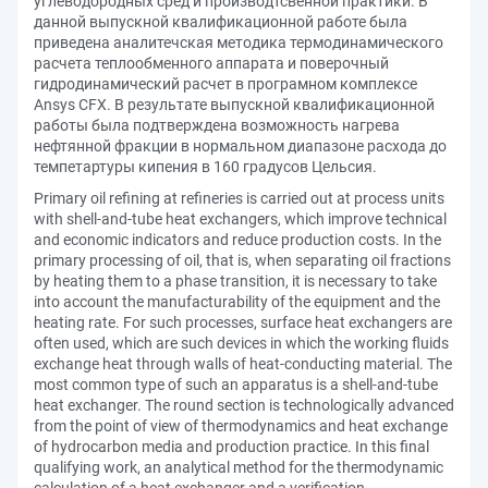
углеводородных сред и производтсвенной практики. В
данной выпускной квалификационной работе была
приведена аналитечская методика термодинамического
расчета теплообменного аппарата и поверочный
гидродинамический расчет в програмном комплексе
Ansys CFX. В результате выпускной квалификационной
работы была подтверждена возможность нагрева
нефтянной фракции в нормальном диапазоне расхода до
темпетартуры кипения в 160 градусов Цельсия.
Primary oil refining at refineries is carried out at process units
with shell-and-tube heat exchangers, which improve technical
and economic indicators and reduce production costs. In the
primary processing of oil, that is, when separating oil fractions
by heating them to a phase transition, it is necessary to take
into account the manufacturability of the equipment and the
heating rate. For such processes, surface heat exchangers are
often used, which are such devices in which the working fluids
exchange heat through walls of heat-conducting material. The
most common type of such an apparatus is a shell-and-tube
heat exchanger. The round section is technologically advanced
from the point of view of thermodynamics and heat exchange
of hydrocarbon media and production practice. In this final
qualifying work, an analytical method for the thermodynamic