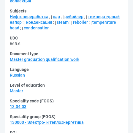
коллекция
Subjects
Нефтепереработка
;
пар
;
ребойлер
;
температурный
напор
;
конденсация
;
steam
;
reboiler
;
temperature
head
;
condensation
UDC
665.6
Document type
Master graduation qualification work
Language
Russian
Level of education
Master
Speciality code (FGOS)
13.04.03
Speciality group (FGOS)
130000 - Электро- и теплоэнергетика
DOI