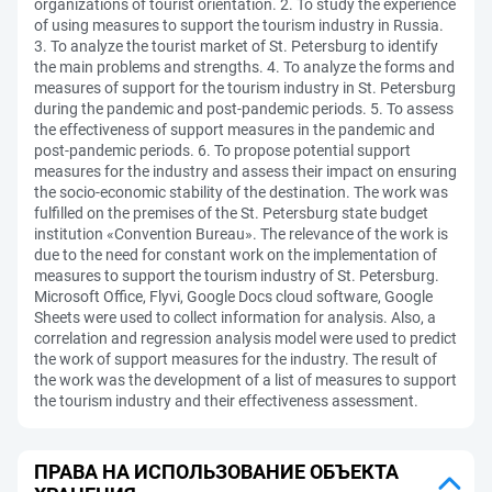
organizations of tourist orientation. 2. To study the experience
of using measures to support the tourism industry in Russia.
3. To analyze the tourist market of St. Petersburg to identify
the main problems and strengths. 4. To analyze the forms and
measures of support for the tourism industry in St. Petersburg
during the pandemic and post-pandemic periods. 5. To assess
the effectiveness of support measures in the pandemic and
post-pandemic periods. 6. To propose potential support
measures for the industry and assess their impact on ensuring
the socio-economic stability of the destination. The work was
fulfilled on the premises of the St. Petersburg state budget
institution «Convention Bureau». The relevance of the work is
due to the need for constant work on the implementation of
measures to support the tourism industry of St. Petersburg.
Microsoft Office, Flyvi, Google Docs cloud software, Google
Sheets were used to collect information for analysis. Also, a
correlation and regression analysis model were used to predict
the work of support measures for the industry. The result of
the work was the development of a list of measures to support
the tourism industry and their effectiveness assessment.
ПРАВА НА ИСПОЛЬЗОВАНИЕ ОБЪЕКТА