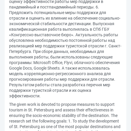
оценку эффективности работы мер поддержки в
пандемийный и постпандемийный периоды. 6.
Предложить потенциальные меры поддержки для
отрасли и оценить их влияние на обеспечение социально-
экономической стабильности дестинации. Выпускная
квалификационная работа выполнялась в СПб ГБУ
«Конгрессно-выставочное бюро». Актуальность работы
обусловлена необходимостью постоянной работы над
реализацией мер поддержки туристской отрасли г. Санкт-
Петербурга. При сборе данных, необходимых для
выполнения работы, были использованы следующие
программы: Microsoft Office, Flyvi, облачного обеспечения
Google Docs, Google Sheets. А также использовалась
модель корреляционно-регрессионного анализа для
прогнозирования работы мер поддержки для отрасли.
Результатом работы стала разработка перечня мер
поддержки туристкой отрасли и их оценка
эффективности.
The given work is devoted to propose measures to support
tourism in St. Petersburg and assess their effectiveness in
ensuring the socio-economic stability of the destination. The
research set the following goals: 1. To study the development
of St. Petersburg as one of the most popular destinations and