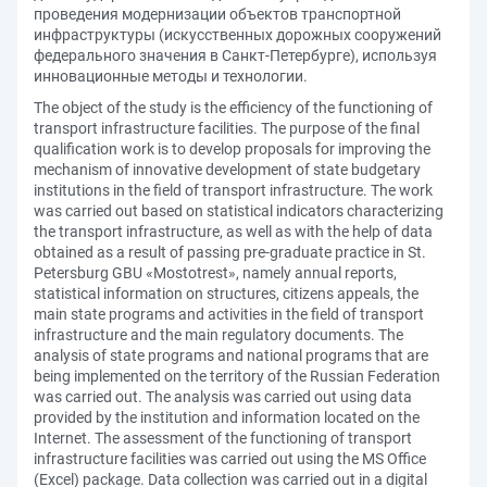
проведения модернизации объектов транспортной
инфраструктуры (искусственных дорожных сооружений
федерального значения в Санкт-Петербурге), используя
инновационные методы и технологии.
The object of the study is the efficiency of the functioning of
transport infrastructure facilities. The purpose of the final
qualification work is to develop proposals for improving the
mechanism of innovative development of state budgetary
institutions in the field of transport infrastructure. The work
was carried out based on statistical indicators characterizing
the transport infrastructure, as well as with the help of data
obtained as a result of passing pre-graduate practice in St.
Petersburg GBU «Mostotrest», namely annual reports,
statistical information on structures, citizens appeals, the
main state programs and activities in the field of transport
infrastructure and the main regulatory documents. The
analysis of state programs and national programs that are
being implemented on the territory of the Russian Federation
was carried out. The analysis was carried out using data
provided by the institution and information located on the
Internet. The assessment of the functioning of transport
infrastructure facilities was carried out using the MS Office
(Excel) package. Data collection was carried out in a digital