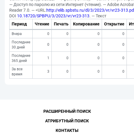
— Доступ по паролю из сети Интернет (чтение). — Adobe Acroba
Reader 7.0. — <URL:
http://elib.spbstu.ru/dl/3/2023/vr/vr23-313.pd
DOI
10.18720/SPBPU/3/2023/vr/vr23-313
. — Текст
Период
Чтение
Печать
Копирование
Открытие
Ит
Вчера
0
0
0
0
Последние
0
0
0
0
30 дней
Последние
1
0
0
0
365 дней
За все
3
0
0
0
время
РАСШИРЕННЫЙ ПОИСК
АТРИБУТНЫЙ ПОИСК
КОНТАКТЫ