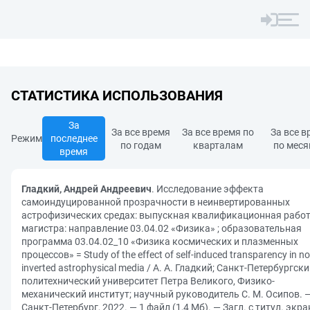
СТАТИСТИКА ИСПОЛЬЗОВАНИЯ
За
За все время
За все время по
За все в
Режим
последнее
по годам
кварталам
по мес
время
Гладкий, Андрей Андреевич
. Исследование эффекта
самоиндуцированной прозрачности в неинвертированных
астрофизических средах: выпускная квалификационная рабо
магистра: направление 03.04.02 «Физика» ; образовательная
программа 03.04.02_10 «Физика космических и плазменных
процессов» = Study of the effect of self-induced transparency in no
inverted astrophysical media / А. А. Гладкий; Санкт-Петербургск
политехнический университет Петра Великого, Физико-
механический институт; научный руководитель С. М. Осипов. 
Санкт-Петербург, 2022. — 1 файл (1,4 Мб). — Загл. с титул. экра