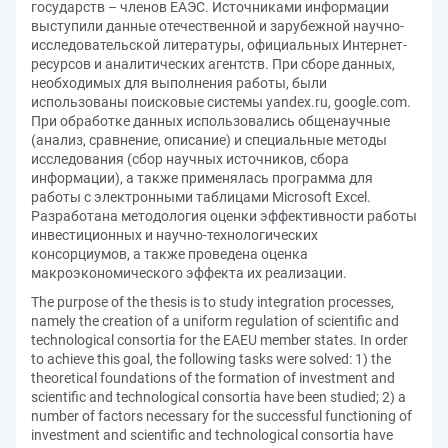
государств – членов ЕАЭС. Источниками информации
выступили данные отечественной и зарубежной научно-
исследовательской литературы, официальных Интернет-
ресурсов и аналитических агентств. При сборе данных,
необходимых для выполнения работы, были
использованы поисковые системы yandex.ru, google.com.
При обработке данных использовались общенаучные
(анализ, сравнение, описание) и специальные методы
исследования (сбор научных источников, сбора
информации), а также применялась программа для
работы с электронными таблицами Microsoft Excel.
Разработана методология оценки эффективности работы
инвестиционных и научно-технологических
консорциумов, а также проведена оценка
макроэкономического эффекта их реализации.
The purpose of the thesis is to study integration processes,
namely the creation of a uniform regulation of scientific and
technological consortia for the EAEU member states. In order
to achieve this goal, the following tasks were solved: 1) the
theoretical foundations of the formation of investment and
scientific and technological consortia have been studied; 2) a
number of factors necessary for the successful functioning of
investment and scientific and technological consortia have