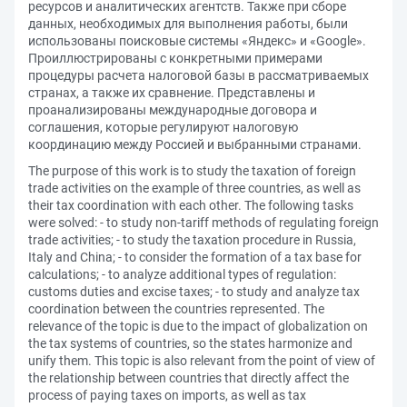
ресурсов и аналитических агентств. Также при сборе
данных, необходимых для выполнения работы, были
использованы поисковые системы «Яндекс» и «Google».
Проиллюстрированы с конкретными примерами
процедуры расчета налоговой базы в рассматриваемых
странах, а также их сравнение. Представлены и
проанализированы международные договора и
соглашения, которые регулируют налоговую
координацию между Россией и выбранными странами.
The purpose of this work is to study the taxation of foreign
trade activities on the example of three countries, as well as
their tax coordination with each other. The following tasks
were solved: - to study non-tariff methods of regulating foreign
trade activities; - to study the taxation procedure in Russia,
Italy and China; - to consider the formation of a tax base for
calculations; - to analyze additional types of regulation:
customs duties and excise taxes; - to study and analyze tax
coordination between the countries represented. The
relevance of the topic is due to the impact of globalization on
the tax systems of countries, so the states harmonize and
unify them. This topic is also relevant from the point of view of
the relationship between countries that directly affect the
process of paying taxes on imports, as well as tax