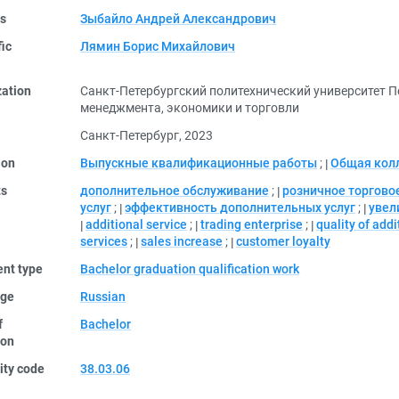
rs
Зыбайло Андрей Александрович
fic
Лямин Борис Михайлович
zation
Санкт-Петербургский политехнический университет 
менеджмента, экономики и торговли
Санкт-Петербург, 2023
ion
Выпускные квалификационные работы
;
Общая кол
ts
дополнительное обслуживание
;
розничное торгово
услуг
;
эффективность дополнительных услуг
;
увел
additional service
;
trading enterprise
;
quality of addi
services
;
sales increase
;
customer loyalty
nt type
Bachelor graduation qualification work
ge
Russian
f
Bachelor
ion
ity code
38.03.06