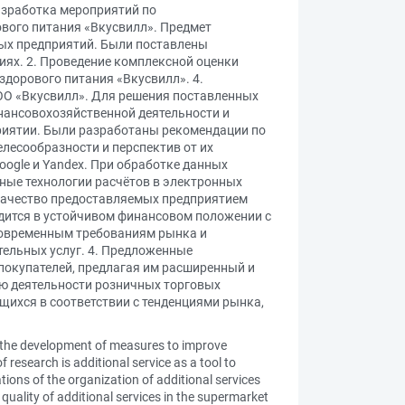
азработка мероприятий по
ового питания «Вкусвилл». Предмет
вых предприятий. Были поставлены
иях. 2. Проведение комплексной оценки
здорового питания «Вкусвилл». 4.
ОО «Вкусвилл». Для решения поставленных
инансовохозяйственной деятельности и
приятии. Были разработаны рекомендации по
есообразности и перспектив от их
ogle и Yandex. При обработке данных
ные технологии расчётов в электронных
. Качество предоставляемых предприятием
одится в устойчивом финансовом положении с
 современным требованиям рынка и
ельных услуг. 4. Предложенные
окупателей, предлагая им расширенный и
ию деятельности розничных торговых
ихся в соответствии с тенденциями рынка,
cy, the development of measures to improve
f research is additional service as a tool to
tions of the organization of additional services
quality of additional services in the supermarket