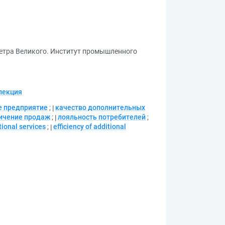
Петра Великого. Институт промышленного
лекция
е предприятие
;
качество дополнительных
ичение продаж
;
лояльность потребителей
;
tional services
;
efficiency of additional