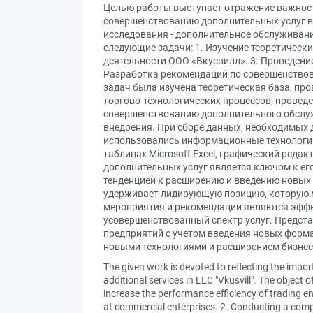
Целью работы выступает отражение важности
совершенствованию дополнительных услуг в 
исследования - дополнительное обслуживан
следующие задачи: 1. Изучение теоретическ
деятельности ООО «Вкусвилл». 3. Проведение
Разработка рекомендаций по совершенствов
задач была изучена теоретическая база, пр
торгово-технологических процессов, провед
совершенствованию дополнительного обслуж
внедрения. При сборе данных, необходимых 
использовались информационные технологии 
таблицах Microsoft Excel, графический реда
дополнительных услуг является ключом к ег
тенденцией к расширению и введению новых 
удерживает лидирующую позицию, которую м
мероприятия и рекомендации являются эффе
усовершенствованный спектр услуг. Предст
предприятий с учетом введения новых форм
новыми технологиями и расширением бизнес
The given work is devoted to reflecting the import
additional services in LLC "Vkusvill". The object o
increase the performance efficiency of trading en
at commercial enterprises. 2. Conducting a compre