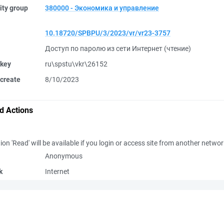
ity group
380000 - Экономика и управление
10.18720/SPBPU/3/2023/vr/vr23-3757
Доступ по паролю из сети Интернет (чтение)
 key
ru\spstu\vkr\26152
create
8/10/2023
d Actions
ion 'Read' will be available if you login or access site from another netwo
Anonymous
k
Internet