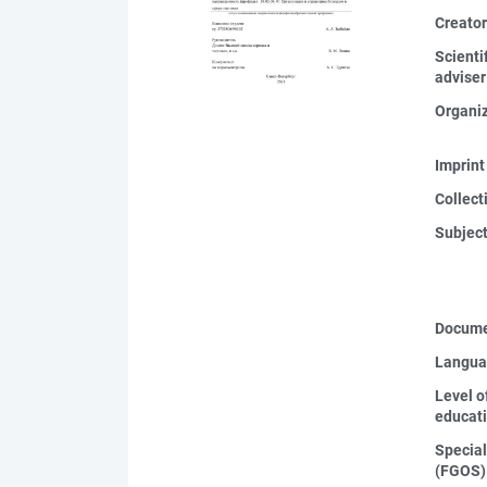
Creato
Scienti
adviser
Organi
Imprint
Collect
Subjec
Docume
Langua
Level o
educat
Special
(FGOS)