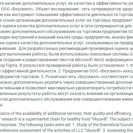
 наличия дополнительных услуг, их качества и эффективности, р
ООО «Вкусвилл». Объект исследования - сеть супермаркетов здор
ие как инструмент повышения эффективности деятельности торго
их основ организации дополнительных услуг на торговых предприят
 оценки качества дополнительных услуг в сети супермаркетов для 
анию дополнительного обслуживания на торговом предприятии О
оведен внутренний и внешний анализ среды предприятия, анализ ф
ена оценка качества дополнительных услуг, оказываемых на пред
ивания. Для разработанных рекомендаций произведена оценка цел
для выполнения работы, были использованы поисковые системы Go
создания и редактирования текстов Microsoft Word, информацион
ктор Figma. В результате проведенной работы было установлено: 1
о эффективной деятельности. 2. Предприятие ООО «Вкусвилл» нах
форматов торговли. 3. Розничная сеть «Вкусвилл» соответствует
ожно дополнительно укрепить через совершенствование дополнит
ктивными и позволяют максимально удовлетворить потребности п
авленные результаты работы могут оказать влияние на организац
атов дополнительного обслуживания или совершенствования имеющ
а.
ance of the availability of additional services, their quality and efficien
f research is a supermarket chain for healthy food "Vkusvill". The subject o
terprises. The following tasks were set: 1. Study of the theoretical founda
hensive assessment of the activities of LLC "Vkusvill". 3. Assessing the 