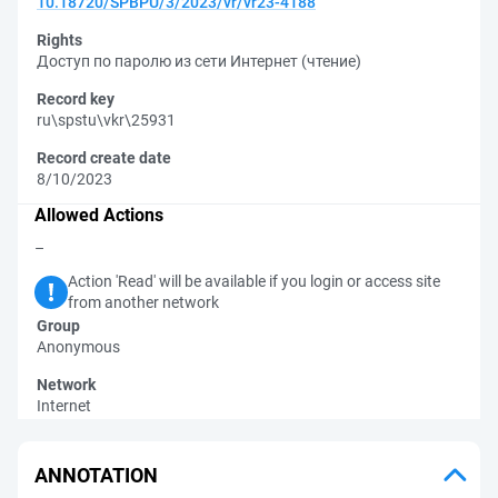
10.18720/SPBPU/3/2023/vr/vr23-4188
Rights
Доступ по паролю из сети Интернет (чтение)
Record key
ru\spstu\vkr\25931
Record create date
8/10/2023
Allowed Actions
–
Action 'Read' will be available if you login or access site
from another network
Group
Anonymous
Network
Internet
ANNOTATION