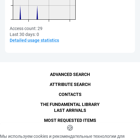
Access count:
29
Last 30 days:
0
Detailed usage statistics
ADVANCED SEARCH
ATTRIBUTE SEARCH
CONTACTS
THE FUNDAMENTAL LIBRARY
LAST ARRIVALS
MOST REQUESTED ITEMS
©
SPbPU
🍪
, 1996-2026
Copyright and Personal Data
Мы используем cookies и рекомендательные технологии для
The photographs are