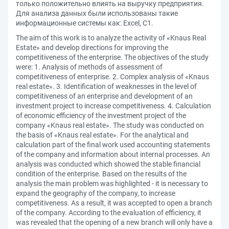
только положительно влиять на выручку предприятия.
Для анализа данных были использованы такие
информационные системы как: Excel, C1.
The aim of this work is to analyze the activity of «Knaus Real
Estate» and develop directions for improving the
competitiveness of the enterprise. The objectives of the study
were: 1. Analysis of methods of assessment of
competitiveness of enterprise. 2. Complex analysis of «Knaus
real estate». 3. Identification of weaknesses in the level of
competitiveness of an enterprise and development of an
investment project to increase competitiveness. 4. Calculation
of economic efficiency of the investment project of the
company «Knaus real estate». The study was conducted on
the basis of «Knaus real estate». For the analytical and
calculation part of the final work used accounting statements
of the company and information about internal processes. An
analysis was conducted which showed the stable financial
condition of the enterprise. Based on the results of the
analysis the main problem was highlighted - it is necessary to
expand the geography of the company, to increase
competitiveness. As a result, it was accepted to open a branch
of the company. According to the evaluation of efficiency, it
was revealed that the opening of a new branch will only have a