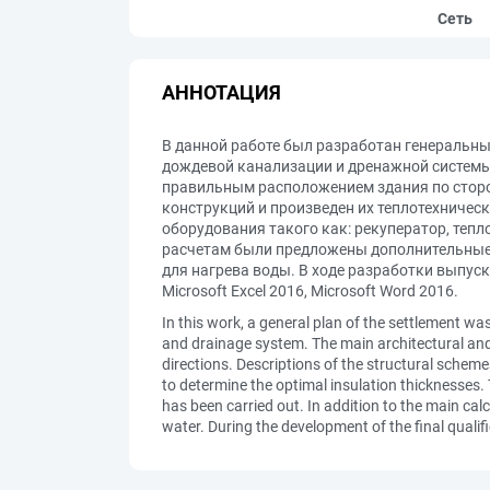
Сеть
АННОТАЦИЯ
В данной работе был разработан генеральн
дождевой канализации и дренажной системы
правильным расположением здания по стор
конструкций и произведен их теплотехничес
оборудования такого как: рекуператор, теп
расчетам были предложены дополнительные 
для нагрева воды. В ходе разработки выпус
Microsoft Excel 2016, Microsoft Word 2016.
In this work, a general plan of the settlement wa
and drainage system. The main architectural and p
directions. Descriptions of the structural schem
to determine the optimal insulation thicknesses.
has been carried out. In addition to the main ca
water. During the development of the final qual