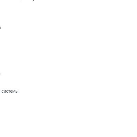
а
ы
 системы