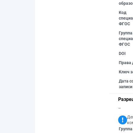
образо
Код
специа
ФГОС
Группа
специа
ФГОС
DOI
Права 
Ключ з
Дата с
записи
Разре
–
Де
ко
Группа