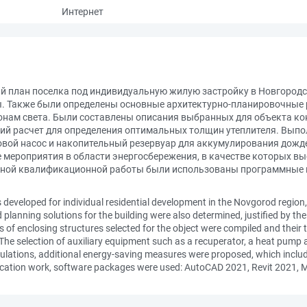
Интернет
ый план поселка под индивидуальную жилую застройку в Новгород
. Также были определены основные архитектурно-планировочные 
онам света. Были составлены описания выбранных для объекта к
кий расчет для определения оптимальных толщин утеплителя. Вып
ловой насос и накопительный резервуар для аккумулирования дожд
мероприятия в области энергосбережения, в качестве которых вы
кной квалификационной работы были использованы программные ко
s developed for individual residential development in the Novgorod region,
lanning solutions for the building were also determined, justified by the 
es of enclosing structures selected for the object were compiled and thei
 The selection of auxiliary equipment such as a recuperator, a heat pump
lculations, additional energy-saving measures were proposed, which includ
ification work, software packages were used: AutoCAD 2021, Revit 2021, 