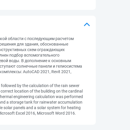
ской области с последующим расчетом
решения для здания, обоснованные
онструктивных схем ограждающих
олнен подбор вспомогательного
евой воды. В дополнение к основным
ступают солнечные панели и гелиосистема
мплексы: AutoCAD 2021, Revit 2021,
 followed by the calculation of the rain sewer
correct location of the building on the cardinal
r thermal engineering calculation was performed
 and a storage tank for rainwater accumulation
e solar panels and a solar system for heating
Microsoft Excel 2016, Microsoft Word 2016.