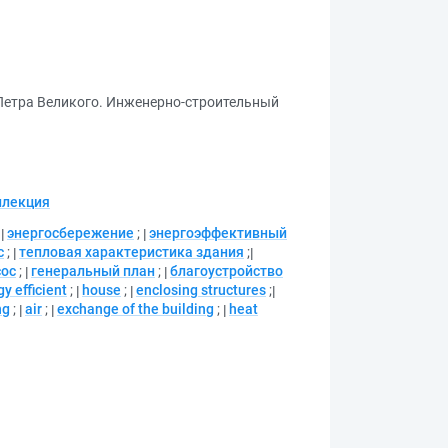
 Петра Великого. Инженерно-строительный
ллекция
;
энергосбережение
;
энергоэффективный
с
;
тепловая характеристика здания
;
сос
;
генеральный план
;
благоустройство
y efficient
;
house
;
enclosing structures
;
ng
;
air
;
exchange of the building
;
heat