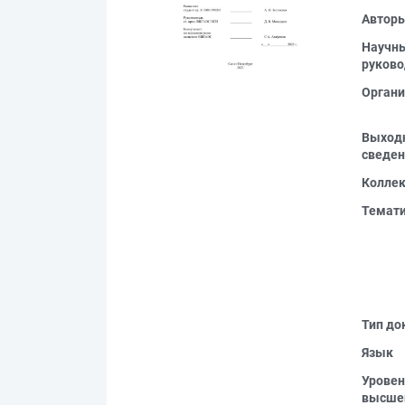
Автор
Научн
руково
Органи
Выход
сведен
Колле
Темат
Тип до
Язык
Уровен
высше