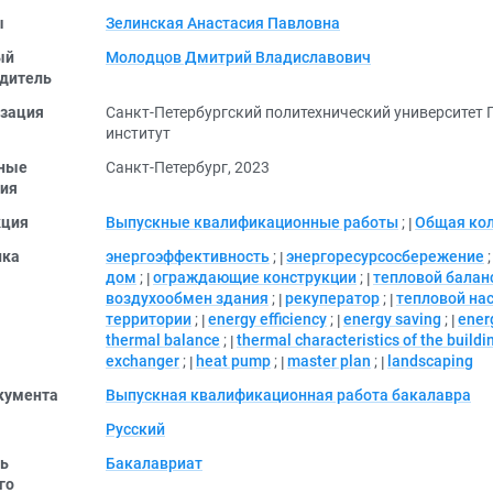
ы
Зелинская Анастасия Павловна
ый
Молодцов Дмитрий Владиславович
дитель
зация
Санкт-Петербургский политехнический университет
институт
ные
Санкт-Петербург, 2023
ия
кция
Выпускные квалификационные работы
;
Общая ко
ика
энергоэффективность
;
энергоресурсосбережение
дом
;
ограждающие конструкции
;
тепловой балан
воздухообмен здания
;
рекуператор
;
тепловой на
территории
;
energy efficiency
;
energy saving
;
energ
thermal balance
;
thermal characteristics of the buildi
exchanger
;
heat pump
;
master plan
;
landscaping
кумента
Выпускная квалификационная работа бакалавра
Русский
ь
Бакалавриат
го