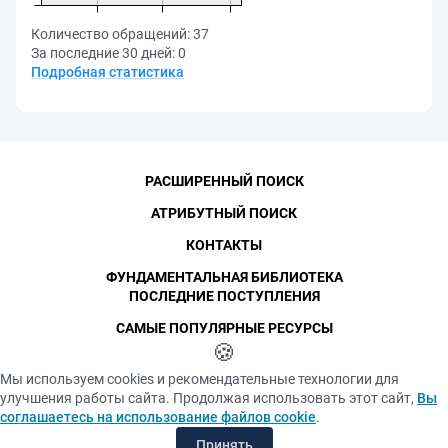
Количество обращений:
37
За последние 30 дней:
0
Подробная статистика
РАСШИРЕННЫЙ ПОИСК
АТРИБУТНЫЙ ПОИСК
КОНТАКТЫ
ФУНДАМЕНТАЛЬНАЯ БИБЛИОТЕКА
ПОСЛЕДНИЕ ПОСТУПЛЕНИЯ
САМЫЕ ПОПУЛЯРНЫЕ РЕСУРСЫ
©
СПбПУ
🍪
, 1996-2026
Авторские права и персональные данные
Мы используем cookies и рекомендательные технологии для
Фотографии размещены с согласия
улучшения работы сайта. Продолжая использовать этот сайт,
Вы
Политика конфиденциальности
изображённых лиц в соответствии
соглашаетесь на использование файлов cookie
.
с требованиями законодательства
Положение об использовании «cookie» файлов
о персональных данных. Согласно
Принять