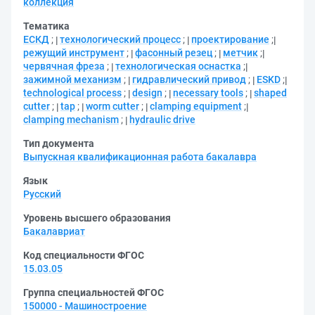
коллекция
Тематика
ЕСКД
;
технологический процесс
;
проектирование
;
режущий инструмент
;
фасонный резец
;
метчик
;
червячная фреза
;
технологическая оснастка
;
зажимной механизм
;
гидравлический привод
;
ESKD
;
technological process
;
design
;
necessary tools
;
shaped
cutter
;
tap
;
worm cutter
;
clamping equipment
;
clamping mechanism
;
hydraulic drive
Тип документа
Выпускная квалификационная работа бакалавра
Язык
Русский
Уровень высшего образования
Бакалавриат
Код специальности ФГОС
15.03.05
Группа специальностей ФГОС
150000 - Машиностроение