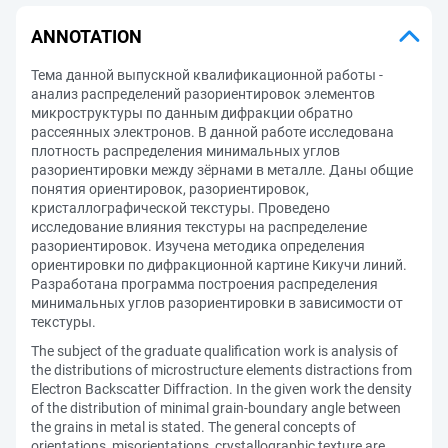
ANNOTATION
Тема данной выпускной квалификационной работы -
анализ распределений разориентировок элементов
микроструктуры по данным дифракции обратно
рассеянных электронов. В данной работе исследована
плотность распределения минимальных углов
разориентировки между зёрнами в металле. Даны общие
понятия ориентировок, разориентировок,
кристаллографической текстуры. Проведено
исследование влияния текстуры на распределение
разориентировок. Изучена методика определения
ориентировки по дифракционной картине Кикучи линий.
Разработана программа построения распределения
минимальных углов разориентировки в зависимости от
текстуры.
The subject of the graduate qualification work is analysis of
the distributions of microstructure elements distractions from
Electron Backscatter Diffraction. In the given work the density
of the distribution of minimal grain-boundary angle between
the grains in metal is stated. The general concepts of
orientations, misorientations, crystallographic texture are