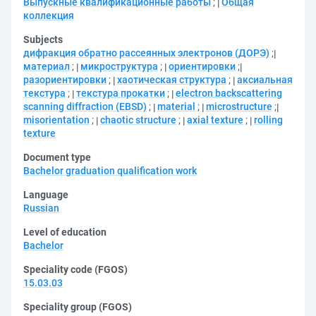
Выпускные квалификационные работы
;
Общая
коллекция
Subjects
дифракция обратно рассеянных электронов (ДОРЭ)
;
материал
;
микроструктура
;
ориентировки
;
разориентировки
;
хаотическая структура
;
аксиальная
текстура
;
текстура прокатки
;
electron backscattering
scanning diffraction (EBSD)
;
material
;
microstructure
;
misorientation
;
chaotic structure
;
axial texture
;
rolling
texture
Document type
Bachelor graduation qualification work
Language
Russian
Level of education
Bachelor
Speciality code (FGOS)
15.03.03
Speciality group (FGOS)