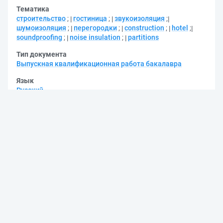
Тематика
строительство
;
гостиница
;
звукоизоляция
;
шумоизоляция
;
перегородки
;
construction
;
hotel
;
soundproofing
;
noise insulation
;
partitions
Тип документа
Выпускная квалификационная работа бакалавра
Язык
Русский
Уровень высшего образования
Бакалавриат
Код специальности ФГОС
08.03.01
Группа специальностей ФГОС
080000 - Техника и технологии строительства
DOI
10.18720/SPBPU/3/2023/vr/vr23-4707
Права доступа
Доступ по паролю из сети Интернет (чтение, печать,