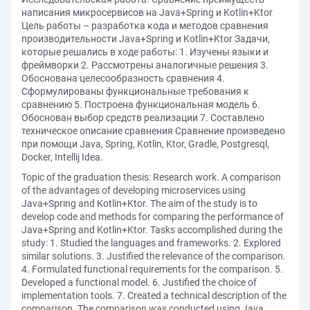
написания микросервисов на Java+Spring и Kotlin+Ktor
Цель работы – разработка кода и методов сравнения
производительности Java+Spring и Kotlin+Ktor Задачи,
которые решались в ходе работы: 1. Изучены языки и
фреймворки 2. Рассмотрены аналогичные решения 3.
Обоснована целесообразность сравнения 4.
Сформулированы функциональные требования к
сравнению 5. Построена функциональная модель 6.
Обоснован выбор средств реализации 7. Составлено
техническое описание сравнения Сравнение произведено
при помощи Java, Spring, Kotlin, Ktor, Gradle, Postgresql,
Docker, Intellij Idea.
Topic of the graduation thesis: Research work. A comparison
of the advantages of developing microservices using
Java+Spring and Kotlin+Ktor. The aim of the study is to
develop code and methods for comparing the performance of
Java+Spring and Kotlin+Ktor. Tasks accomplished during the
study: 1. Studied the languages and frameworks. 2. Explored
similar solutions. 3. Justified the relevance of the comparison.
4. Formulated functional requirements for the comparison. 5.
Developed a functional model. 6. Justified the choice of
implementation tools. 7. Created a technical description of the
comparison. The comparison was conducted using Java,