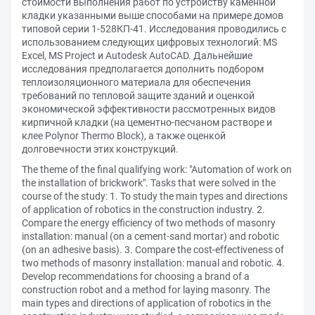
стоимости выполнения работ по устройству каменной
кладки указанными выше способами на примере домов
типовой серии 1-528КП-41. Исследования проводились с
использованием следующих цифровых технологий: MS
Excel, MS Project и Autodesk AutoCAD. Дальнейшие
исследования предполагается дополнить подбором
теплоизоляционного материала для обеспечения
требований по тепловой защите зданий и оценкой
экономической эффективности рассмотренных видов
кирпичной кладки (на цементно-песчаном растворе и
клее Polynor Thermo Block), а также оценкой
долговечности этих конструкций.
The theme of the final qualifying work: "Automation of work on
the installation of brickwork". Tasks that were solved in the
course of the study: 1. To study the main types and directions
of application of robotics in the construction industry. 2.
Compare the energy efficiency of two methods of masonry
installation: manual (on a cement-sand mortar) and robotic
(on an adhesive basis). 3. Compare the cost-effectiveness of
two methods of masonry installation: manual and robotic. 4.
Develop recommendations for choosing a brand of a
construction robot and a method for laying masonry. The
main types and directions of application of robotics in the