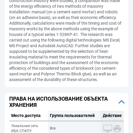
construction industry were studied, a comparison was made
of the energy efficiency of two methods of masonry
installation: manual (on a cement-sand mortar) and robotic
(on an adhesive basis), as well as their economic efficiency.
Additionally, calculations were made of the timing and cost of
masonry works by the above methods using the example of
houses of a typical series 1-528KP-41. The research was
carried out using the following digital technologies: MS Excel,
MS Project and Autodesk AutoCAD. Further studies are
supposed to be supplemented by the selection of heat-
insulating material to meet the requirements for thermal
protection of buildings and the assessment of the economic
efficiency of the considered types of brickwork (on cement-
sand mortar and Polynor Thermo Block glue), as well as an
assessment of the durability of these structures.
ПРАВА НА ИСПОЛЬЗОВАНИЕ ОБЪЕКТА
ХРАНЕНИЯ
Место доступа
Группа пользователей
Действие
Локальная сеть
Все
ИБК СПбПУ